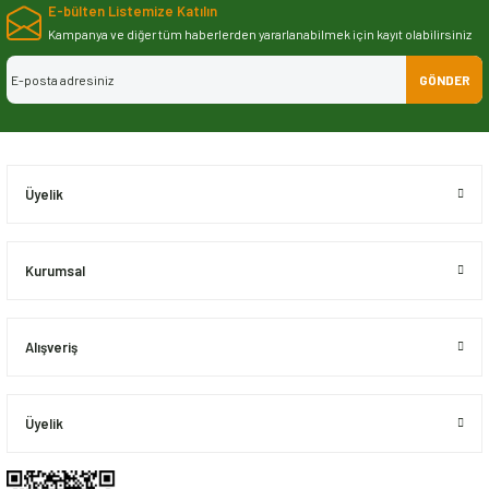
E-bülten Listemize Katılın
iletebilirsiniz.
Görüş ve önerileriniz için teşekkür ederiz.
Kampanya ve diğer tüm haberlerden yararlanabilmek için kayıt olabilirsiniz
GÖNDER
Ürün resmi kalitesiz, bozuk veya görüntülenemiyor.
Ürün açıklamasında eksik bilgiler bulunuyor.
Ürün bilgilerinde hatalar bulunuyor.
Ürün fiyatı diğer sitelerden daha pahalı.
Üyelik
Bu ürüne benzer farklı alternatifler olmalı.
Kurumsal
Alışveriş
Gönder
Üyelik