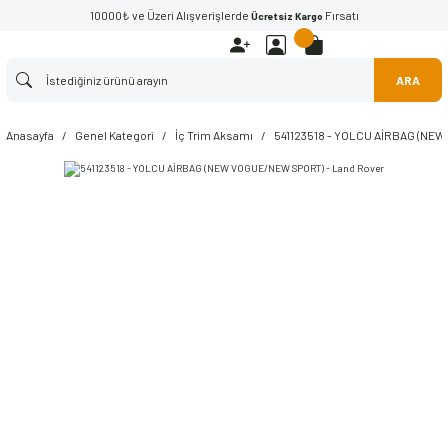
10000₺ ve Üzeri Alışverişlerde
Fırsatı
Ücretsiz Kargo
ARA
Anasayfa
Genel Kategori
İç Trim Aksamı
541123518 - YOLCU AİRBAG (NEW