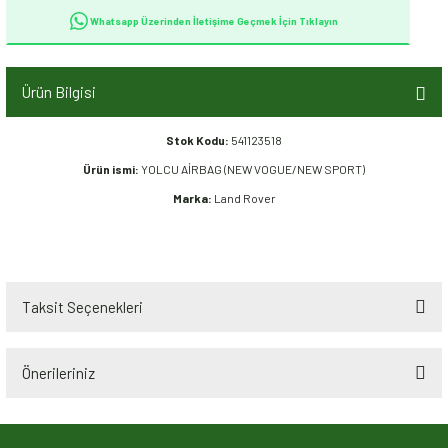
Whatsapp Üzerinden İletişime Geçmek İçin Tıklayın
Ürün Bilgisi
Stok Kodu:
541123518
Ürün ismi:
YOLCU AİRBAG (NEW VOGUE/NEW SPORT)
Marka:
Land Rover
Taksit Seçenekleri
Önerileriniz
Bu ürünün fiyat bilgisi, resim, ürün açıklamalarında ve diğer konularda
yetersiz gördüğünüz noktaları öneri formunu kullanarak tarafımıza