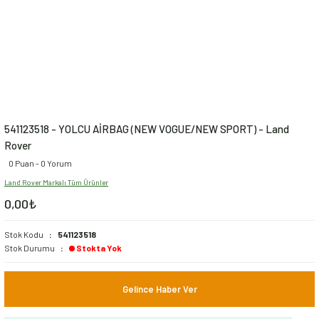
541123518 - YOLCU AİRBAG (NEW VOGUE/NEW SPORT) - Land
Rover
0 Puan - 0 Yorum
Land Rover Markalı Tüm Ürünler
0,00₺
Stok Kodu
541123518
Stok Durumu
Stokta Yok
Gelince Haber Ver