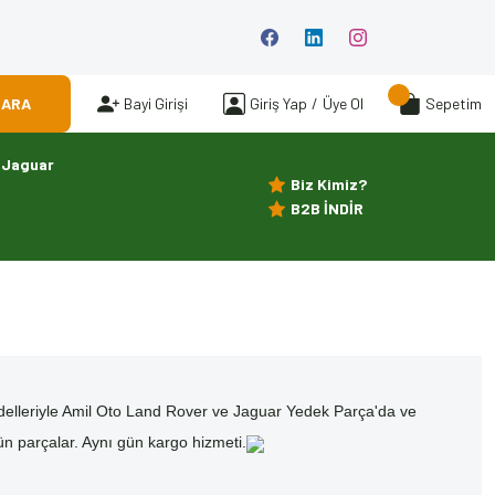
ARA
Bayi Girişi
Giriş Yap
/
Üye Ol
Sepetim
Jaguar
Biz Kimiz?
B2B İNDİR
ı modelleriyle Amil Oto Land Rover ve Jaguar Yedek Parça'da ve
ün parçalar. Aynı gün kargo hizmeti.