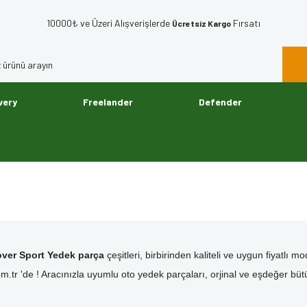
10000₺ ve Üzeri Alışverişlerde
Fırsatı
Ücretsiz Kargo
very
Freelander
Defender
ver Sport Yedek parça
çeşitleri, birbirinden kaliteli ve uygun fiyatl
m.tr 'de ! Aracınızla uyumlu oto yedek parçaları, orjinal ve eşdeğer büt