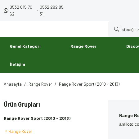
0532 015 70
0532 262 85
-
62
31
Genel Kategori
Range Rover
Disco
İletişim
Anasayfa
Range Rover
Range Rover Sport (2010 - 2013)
Ürün Grupları
Range Ro
Range Rover Sport (2010 - 2013)
amiloto.co
Range Rover