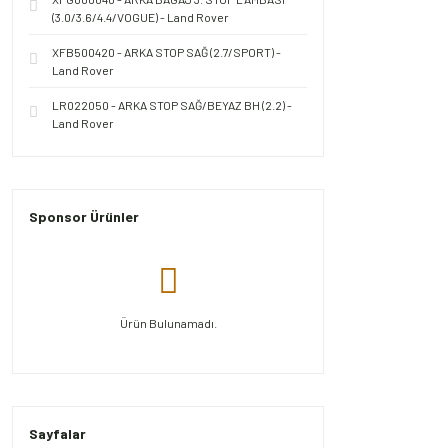
(3.0/3.6/4.4/VOGUE) - Land Rover
XFB500420 - ARKA STOP SAĞ (2.7/SPORT) -
Land Rover
LR022050 - ARKA STOP SAĞ/BEYAZ BH (2.2) -
Land Rover
Sponsor Ürünler
Ürün Bulunamadı.
Sayfalar