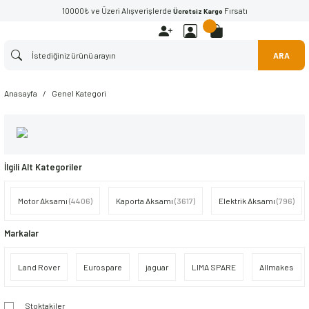
10000₺ ve Üzeri Alışverişlerde
Fırsatı
Ücretsiz Kargo
ARA
Anasayfa
Genel Kategori
İlgili Alt Kategoriler
Motor Aksamı
(4406)
Kaporta Aksamı
(3617)
Elektrik Aksamı
(796)
Markalar
Land Rover
Eurospare
jaguar
LIMA SPARE
Allmakes
Stoktakiler