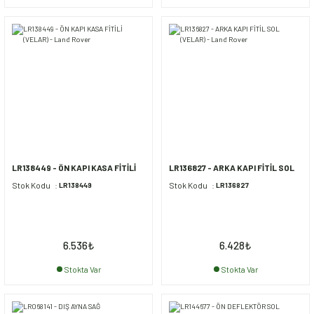
LR138449 - ÖN KAPI KASA FİTİLİ
LR136827 - ARKA KAPI FİTİL SOL
(VELAR) - Land Rover
(VELAR) - Land Rover
Stok Kodu
Stok Kodu
LR138449
LR136827
6.536
₺
6.428
₺
Stokta Var
Stokta Var