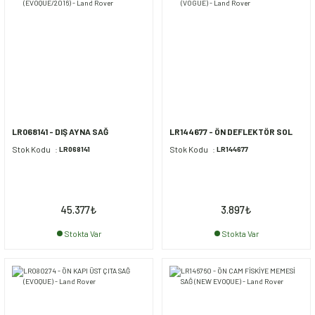
LR068141 - DIŞ AYNA SAĞ
LR144677 - ÖN DEFLEKTÖR SOL
(EVOQUE/2016) - Land Rover
(VOGUE) - Land Rover
Stok Kodu
Stok Kodu
LR068141
LR144677
45.377
₺
3.897
₺
Stokta Var
Stokta Var