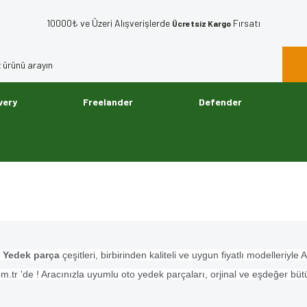
10000₺ ve Üzeri Alışverişlerde
Fırsatı
Ücretsiz Kargo
very
Freelander
Defender
j Yedek parça
çeşitleri, birbirinden kaliteli ve uygun fiyatlı modelleri
m.tr 'de ! Aracınızla uyumlu oto yedek parçaları, orjinal ve eşdeğer büt