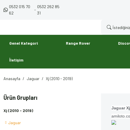
0532 015 70
0532 262 85
-
62
31
Genel Kategori
Range Rover
Disco
İletişim
Anasayfa
Jaguar
Xj (2010 - 2019)
Ürün Grupları
Jaguar X
Xj (2010 - 2019)
amiloto.co
Jaguar