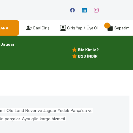
ARA
Bayi Girişi
Giriş Yap
/
Üye Ol
Sepetim
Jaguar
Biz Kimiz?
B2B İNDİR
yle Amil Oto Land Rover ve Jaguar Yedek Parça'da ve
ün parçalar. Aynı gün kargo hizmeti.