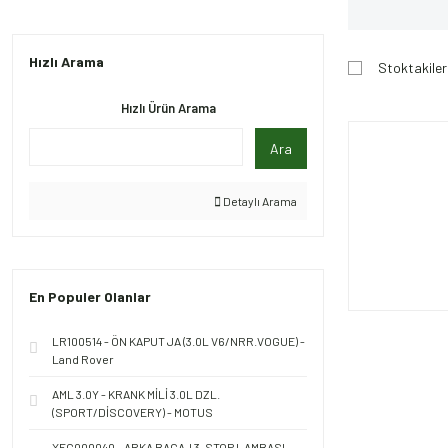
Hızlı Arama
Stoktakiler
Hızlı Ürün Arama
Ara
Detaylı Arama
En Populer Olanlar
LR100514 - ÖN KAPUT JA (3.0L V6/NRR.VOGUE) -
Land Rover
AML 3.0Y - KRANK MİLİ 3.0L DZL.
(SPORT/DİSCOVERY) - MOTUS
XFG000040 - ARKA BAGAJ 3. STOP LAMBASI