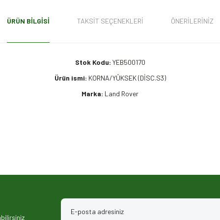
ÜRÜN BILGISI
TAKSIT SEÇENEKLERI
ÖNERILERINIZ
Stok Kodu:
YEB500170
Ürün ismi:
KORNA/YÜKSEK (DİSC.S3)
Marka:
Land Rover
iz gördüğünüz noktaları öneri formunu kullanarak tarafımıza iletebilirsiniz.
ilirsiniz