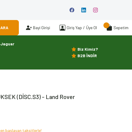
ARA
Bayi Girişi
Giriş Yap
/
Üye Ol
Sepetim
Jaguar
Biz Kimiz?
B2B İNDİR
SEK (DİSC.S3) - Land Rover
en başlayan taksitlerle!