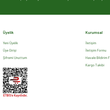
Ürün açıklamasında eksik bilgiler bulunuyor.
Ürün bilgilerinde hatalar bulunuyor.
Ürün fiyatı diğer sitelerden daha pahalı.
Bu ürüne benzer farklı alternatifler olmalı.
Üyelik
Kurumsal
Yeni Üyelik
İletişim
Üye Girişi
İletişim Formu
Şifremi Unuttum
Havale Bildirim 
Kargo Takibi