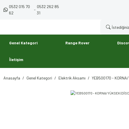
0532 015 70
0532 262 85
-
62
31
Genel Kategori
Range Rover
Disco
İletişim
Anasayfa
Genel Kategori
Elektrik Aksamı
YEB500170 - KORNA/Y