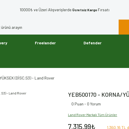
10000₺ ve Üzeri Alışverişlerde
Fırsatı
Ücretsiz Kargo
very
Freelander
Defender
ÜKSEK (DİSC.S3) - Land Rover
YEB500170 - KORNA/YÜK
0 Puan - 0 Yorum
Land Rover Markalı Tüm Ürünler
7.315,99₺
1.360,16 TL d