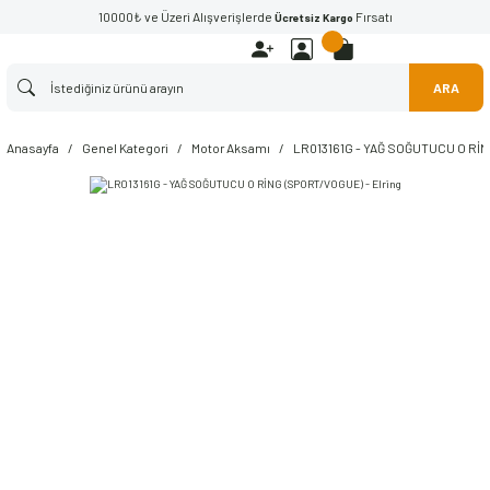
10000₺ ve Üzeri Alışverişlerde
Fırsatı
Ücretsiz Kargo
ARA
Anasayfa
Genel Kategori
Motor Aksamı
LR013161G - YAĞ SOĞUTUCU O RİN