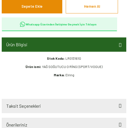
Sepete Ekle
Hemen Al
Whatsapp Üzerinden İletişime Geçmek İçin Tıklayın
Ürün Bilgisi
Stok Kodu:
LR013161G
Ürün ismi:
YAĞ SOĞUTUCU O RİNG (SPORT/VOGUE)
Marka:
Elring
Taksit Seçenekleri
Önerileriniz