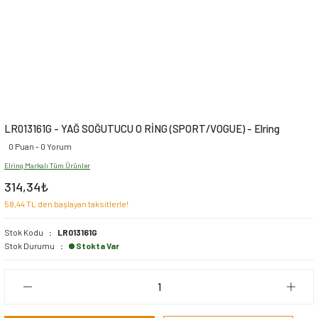
LR013161G - YAĞ SOĞUTUCU O RİNG (SPORT/VOGUE) - Elring
0 Puan - 0 Yorum
Elring Markalı Tüm Ürünler
314,34₺
58,44 TL den başlayan taksitlerle!
Stok Kodu
LR013161G
Stok Durumu
Stokta Var