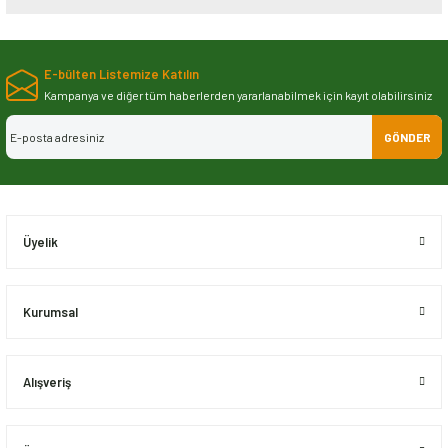
Bu ürünün fiyat bilgisi, resim, ürün açıklamalarında ve diğer konularda
yetersiz gördüğünüz noktaları öneri formunu kullanarak tarafımıza
E-bülten Listemize Katılın
iletebilirsiniz.
Görüş ve önerileriniz için teşekkür ederiz.
Kampanya ve diğer tüm haberlerden yararlanabilmek için kayıt olabilirsiniz
GÖNDER
Ürün resmi kalitesiz, bozuk veya görüntülenemiyor.
Ürün açıklamasında eksik bilgiler bulunuyor.
Ürün bilgilerinde hatalar bulunuyor.
Ürün fiyatı diğer sitelerden daha pahalı.
Üyelik
Bu ürüne benzer farklı alternatifler olmalı.
Kurumsal
Alışveriş
Gönder