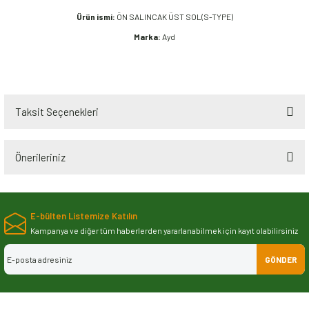
Ürün ismi:
ÖN SALINCAK ÜST SOL(S-TYPE)
Marka:
Ayd
Taksit Seçenekleri
Önerileriniz
Bu ürünün fiyat bilgisi, resim, ürün açıklamalarında ve diğer konularda
yetersiz gördüğünüz noktaları öneri formunu kullanarak tarafımıza
E-bülten Listemize Katılın
iletebilirsiniz.
Görüş ve önerileriniz için teşekkür ederiz.
Kampanya ve diğer tüm haberlerden yararlanabilmek için kayıt olabilirsiniz
GÖNDER
Ürün resmi kalitesiz, bozuk veya görüntülenemiyor.
Ürün açıklamasında eksik bilgiler bulunuyor.
Ürün bilgilerinde hatalar bulunuyor.