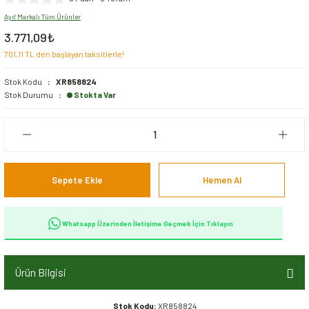
ıvı Yağlar
Ayd Markalı Tüm Ürünler
3.771,09₺
Ön Takım Aksamı
701,11 TL den başlayan taksitlerle!
Stok Kodu
XR858824
Şaft Aksamı
Stok Durumu
Stokta Var
Şanzıman Aksamı
Şase Aksamı
Sepete Ekle
Hemen Al
Whatsapp Üzerinden İletişime Geçmek İçin Tıklayın
Ürün Bilgisi
Stok Kodu:
XR858824