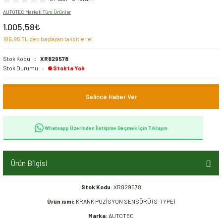
AUTOTEC Markalı Tüm Ürünler
Ön Takım Aksamı
1.005,58₺
186,95 TL den başlayan taksitlerle!
Şaft Aksamı
Stok Kodu
XR829578
Şanzıman Aksamı
Stok Durumu
Stokta Yok
Şase Aksamı
Gelince Haber Ver
Whatsapp Üzerinden İletişime Geçmek İçin Tıklayın
Ürün Bilgisi
Stok Kodu:
XR829578
Ürün ismi:
KRANK POZİSYON SENSÖRÜ (S-TYPE)
Marka:
AUTOTEC