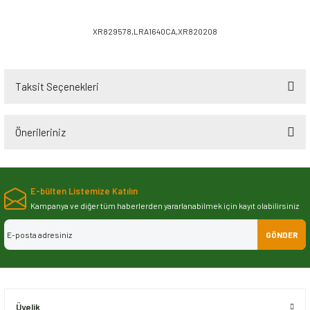
XR829578,LRA1640CA,XR820208
Taksit Seçenekleri
Önerileriniz
Bu ürünün fiyat bilgisi, resim, ürün açıklamalarında ve diğer konularda
yetersiz gördüğünüz noktaları öneri formunu kullanarak tarafımıza
E-bülten Listemize Katılın
iletebilirsiniz.
Görüş ve önerileriniz için teşekkür ederiz.
Kampanya ve diğer tüm haberlerden yararlanabilmek için kayıt olabilirsiniz
GÖNDER
Ürün resmi kalitesiz, bozuk veya görüntülenemiyor.
Ürün açıklamasında eksik bilgiler bulunuyor.
Ürün bilgilerinde hatalar bulunuyor.
Ürün fiyatı diğer sitelerden daha pahalı.
Üyelik