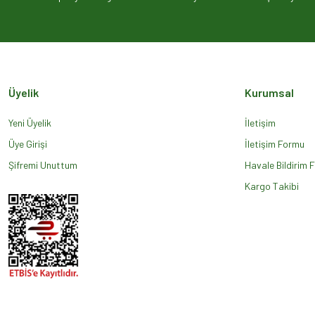
Ürün açıklamasında eksik bilgiler bulunuyor.
Ürün bilgilerinde hatalar bulunuyor.
Ürün fiyatı diğer sitelerden daha pahalı.
Bu ürüne benzer farklı alternatifler olmalı.
Üyelik
Kurumsal
Yeni Üyelik
İletişim
Üye Girişi
İletişim Formu
Şifremi Unuttum
Havale Bildirim 
Kargo Takibi