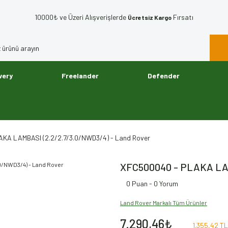
10000₺ ve Üzeri Alışverişlerde
Fırsatı
Ücretsiz Kargo
very
Freelander
Defender
KA LAMBASI (2.2/2.7/3.0/NWD3/4) - Land Rover
XFC500040 - PLAKA LAM
0 Puan - 0 Yorum
Land Rover Markalı Tüm Ürünler
7.290,46₺
1.355,42 TL