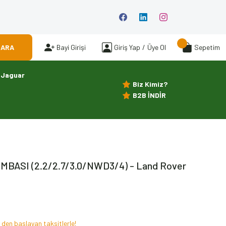
ARA
Bayi Girişi
Giriş Yap
/
Üye Ol
Sepetim
Jaguar
Biz Kimiz?
B2B İNDİR
BASI (2.2/2.7/3.0/NWD3/4) - Land Rover
 den başlayan taksitlerle!