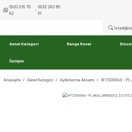
0532 015 70
0532 262 85
-
62
31
Genel Kategori
Range Rover
Disco
İletişim
Anasayfa
Genel Kategori
Aydınlatma Aksamı
XFC500040 - PLA