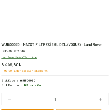
WJI500030 - MAZOT FİLTRESİ 3.6L DZL. (VOGUE) - Land Rover
0 Puan - 0 Yorum
Land Rover Markalı Tüm Ürünler
6.449,60₺
1.199,09 TL den başlayan taksitlerle!
Stok Kodu
WJI500030
Stok Durumu
Stokta Var