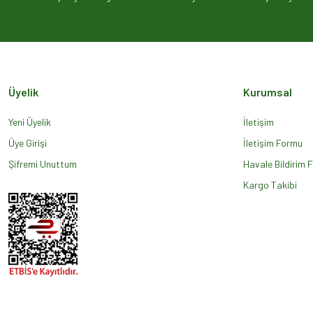
Ürün açıklamasında eksik bilgiler bulunuyor.
Ürün bilgilerinde hatalar bulunuyor.
Ürün fiyatı diğer sitelerden daha pahalı.
Bu ürüne benzer farklı alternatifler olmalı.
Üyelik
Kurumsal
Yeni Üyelik
İletişim
Üye Girişi
İletişim Formu
Şifremi Unuttum
Havale Bildirim 
Kargo Takibi