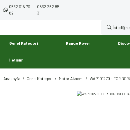
0532 015 70
0532 262 85
-
62
31
Genel Kategori
Range Rover
Disco
İletişim
Anasayfa
Genel Kategori
Motor Aksamı
WAP101270 - EGR BORU