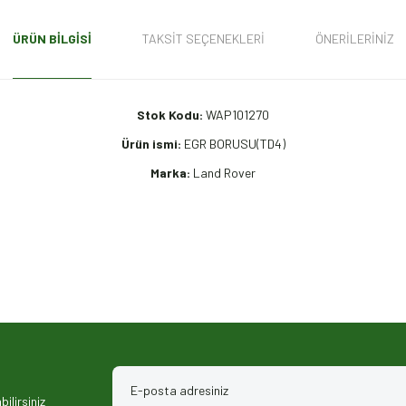
ÜRÜN BILGISI
TAKSIT SEÇENEKLERI
ÖNERILERINIZ
Stok Kodu:
WAP101270
Ürün ismi:
EGR BORUSU(TD4)
Marka:
Land Rover
iz gördüğünüz noktaları öneri formunu kullanarak tarafımıza iletebilirsiniz.
ilirsiniz