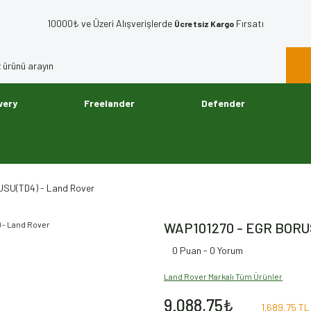
10000₺ ve Üzeri Alışverişlerde
Fırsatı
Ücretsiz Kargo
very
Freelander
Defender
SU(TD4) - Land Rover
WAP101270 - EGR BORUS
0 Puan - 0 Yorum
Land Rover Markalı Tüm Ürünler
9.088,75₺
1.689,75 TL 