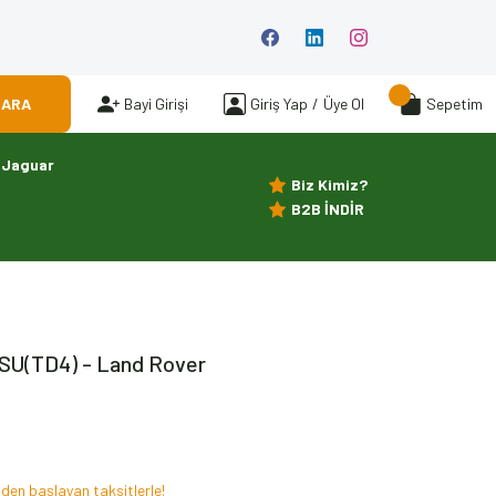
ARA
Bayi Girişi
Giriş Yap
/
Üye Ol
Sepetim
Jaguar
Biz Kimiz?
B2B İNDİR
U(TD4) - Land Rover
den başlayan taksitlerle!