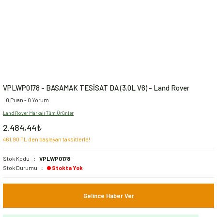
VPLWP0178 - BASAMAK TESİSAT DA (3.0L V6) - Land Rover
0 Puan - 0 Yorum
Land Rover Markalı Tüm Ürünler
2.484,44₺
461,90 TL den başlayan taksitlerle!
Stok Kodu
VPLWP0178
Stok Durumu
Stokta Yok
Gelince Haber Ver