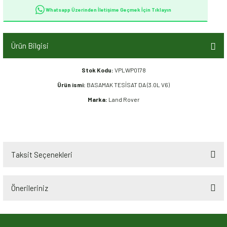
Whatsapp Üzerinden İletişime Geçmek İçin Tıklayın
Ürün Bilgisi
Stok Kodu:
VPLWP0178
Ürün ismi:
BASAMAK TESİSAT DA (3.0L V6)
Marka:
Land Rover
Taksit Seçenekleri
Önerileriniz
Bu ürünün fiyat bilgisi, resim, ürün açıklamalarında ve diğer konularda
yetersiz gördüğünüz noktaları öneri formunu kullanarak tarafımıza