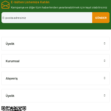
E-bülten Listemize Katılın
iletebilirsiniz.
Görüş ve önerileriniz için teşekkür ederiz.
Kampanya ve diğer tüm haberlerden yararlanabilmek için kayıt olabilirsiniz
GÖNDER
Ürün resmi kalitesiz, bozuk veya görüntülenemiyor.
Ürün açıklamasında eksik bilgiler bulunuyor.
Ürün bilgilerinde hatalar bulunuyor.
Ürün fiyatı diğer sitelerden daha pahalı.
Üyelik
Bu ürüne benzer farklı alternatifler olmalı.
Kurumsal
Alışveriş
Gönder
Üyelik