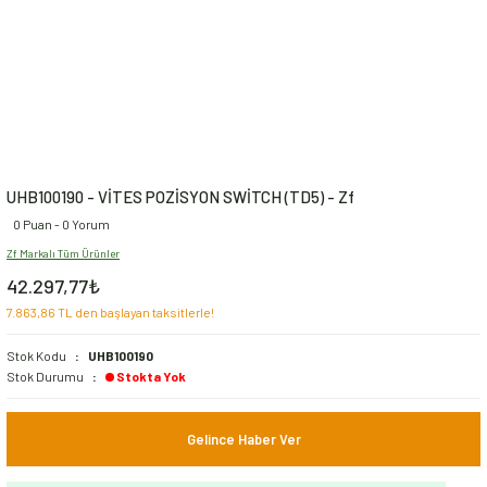
UHB100190 - VİTES POZİSYON SWİTCH (TD5) - Zf
0 Puan - 0 Yorum
Zf Markalı Tüm Ürünler
42.297,77₺
7.863,86 TL den başlayan taksitlerle!
Stok Kodu
UHB100190
Stok Durumu
Stokta Yok
Gelince Haber Ver