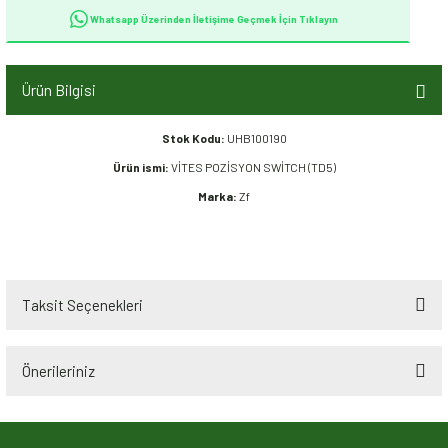
Whatsapp Üzerinden İletişime Geçmek İçin Tıklayın
Ürün Bilgisi
Stok Kodu:
UHB100190
Ürün ismi:
VİTES POZİSYON SWİTCH (TD5)
Marka:
Zf
Taksit Seçenekleri
Önerileriniz
Bu ürünün fiyat bilgisi, resim, ürün açıklamalarında ve diğer konularda
yetersiz gördüğünüz noktaları öneri formunu kullanarak tarafımıza