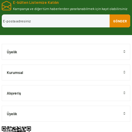
E-bülten Listemize Katılın
iletebilirsiniz.
Görüş ve önerileriniz için teşekkür ederiz.
Kampanya ve diğer tüm haberlerden yararlanabilmek için kayıt olabilirsiniz
GÖNDER
Ürün resmi kalitesiz, bozuk veya görüntülenemiyor.
Ürün açıklamasında eksik bilgiler bulunuyor.
Ürün bilgilerinde hatalar bulunuyor.
Ürün fiyatı diğer sitelerden daha pahalı.
Üyelik
Bu ürüne benzer farklı alternatifler olmalı.
Kurumsal
Alışveriş
Gönder
Üyelik