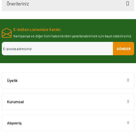
Önerileriniz
Bu ürünün fiyat bilgisi, resim, ürün açıklamalarında ve diğer konularda
yetersiz gördüğünüz noktaları öneri formunu kullanarak tarafımıza
E-bülten Listemize Katılın
iletebilirsiniz.
Görüş ve önerileriniz için teşekkür ederiz.
Kampanya ve diğer tüm haberlerden yararlanabilmek için kayıt olabilirsiniz
GÖNDER
Ürün resmi kalitesiz, bozuk veya görüntülenemiyor.
Ürün açıklamasında eksik bilgiler bulunuyor.
Ürün bilgilerinde hatalar bulunuyor.
Ürün fiyatı diğer sitelerden daha pahalı.
Üyelik
Bu ürüne benzer farklı alternatifler olmalı.
Kurumsal
Alışveriş
Gönder