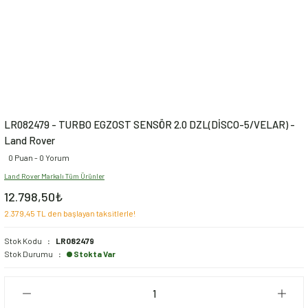
LR082479 - TURBO EGZOST SENSÖR 2.0 DZL(DİSCO-5/VELAR) -
Land Rover
0 Puan - 0 Yorum
Land Rover Markalı Tüm Ürünler
12.798,50₺
2.379,45 TL den başlayan taksitlerle!
Stok Kodu
LR082479
Stok Durumu
Stokta Var