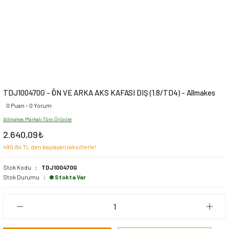
TDJ100470G - ÖN VE ARKA AKS KAFASI DIŞ (1.8/TD4) - Allmakes
0 Puan - 0 Yorum
Allmakes Markalı Tüm Ürünler
2.640,09₺
490,84 TL den başlayan taksitlerle!
Stok Kodu
TDJ100470G
Stok Durumu
Stokta Var