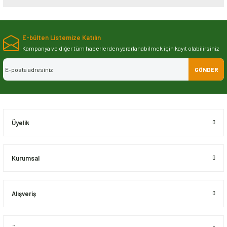
Bu ürünün fiyat bilgisi, resim, ürün açıklamalarında ve diğer konularda
yetersiz gördüğünüz noktaları öneri formunu kullanarak tarafımıza
E-bülten Listemize Katılın
iletebilirsiniz.
Görüş ve önerileriniz için teşekkür ederiz.
Kampanya ve diğer tüm haberlerden yararlanabilmek için kayıt olabilirsiniz
GÖNDER
Ürün resmi kalitesiz, bozuk veya görüntülenemiyor.
Ürün açıklamasında eksik bilgiler bulunuyor.
Ürün bilgilerinde hatalar bulunuyor.
Ürün fiyatı diğer sitelerden daha pahalı.
Üyelik
Bu ürüne benzer farklı alternatifler olmalı.
Kurumsal
Alışveriş
Gönder