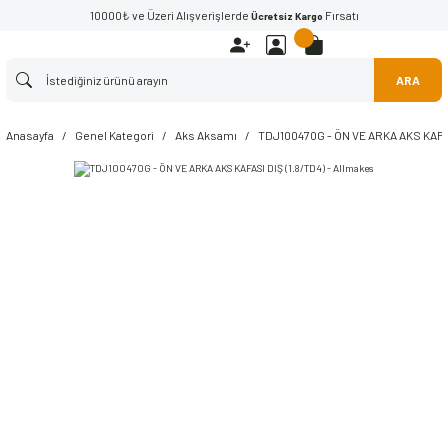
10000₺ ve Üzeri Alışverişlerde
Fırsatı
Ücretsiz Kargo
ARA
Anasayfa
Genel Kategori
Aks Aksamı
TDJ100470G - ÖN VE ARKA AKS KAFAS