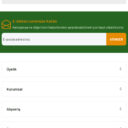
Bu ürünün fiyat bilgisi, resim, ürün açıklamalarında ve diğer konularda
yetersiz gördüğünüz noktaları öneri formunu kullanarak tarafımıza
E-bülten Listemize Katılın
iletebilirsiniz.
Görüş ve önerileriniz için teşekkür ederiz.
Kampanya ve diğer tüm haberlerden yararlanabilmek için kayıt olabilirsiniz
GÖNDER
Ürün resmi kalitesiz, bozuk veya görüntülenemiyor.
Ürün açıklamasında eksik bilgiler bulunuyor.
Ürün bilgilerinde hatalar bulunuyor.
Ürün fiyatı diğer sitelerden daha pahalı.
Üyelik
Bu ürüne benzer farklı alternatifler olmalı.
Kurumsal
Alışveriş
Gönder