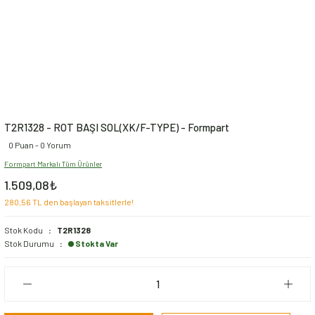
T2R1328 - ROT BAŞI SOL(XK/F-TYPE) - Formpart
0 Puan - 0 Yorum
Formpart Markalı Tüm Ürünler
1.509,08₺
280,56 TL den başlayan taksitlerle!
Stok Kodu
T2R1328
Stok Durumu
Stokta Var