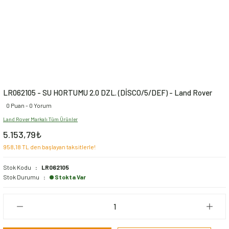
LR062105 - SU HORTUMU 2.0 DZL. (DİSCO/5/DEF) - Land Rover
0 Puan - 0 Yorum
Land Rover Markalı Tüm Ürünler
5.153,79₺
958,18 TL den başlayan taksitlerle!
Stok Kodu
LR062105
Stok Durumu
Stokta Var