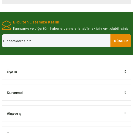
Bu ürünün fiyat bilgisi, resim, ürün açıklamalarında ve diğer konularda
yetersiz gördüğünüz noktaları öneri formunu kullanarak tarafımıza
E-bülten Listemize Katılın
iletebilirsiniz.
Görüş ve önerileriniz için teşekkür ederiz.
Kampanya ve diğer tüm haberlerden yararlanabilmek için kayıt olabilirsiniz
GÖNDER
Ürün resmi kalitesiz, bozuk veya görüntülenemiyor.
Ürün açıklamasında eksik bilgiler bulunuyor.
Ürün bilgilerinde hatalar bulunuyor.
Ürün fiyatı diğer sitelerden daha pahalı.
Üyelik
Bu ürüne benzer farklı alternatifler olmalı.
Kurumsal
Alışveriş
Gönder