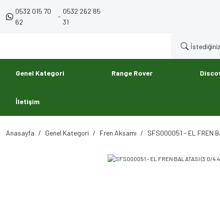
0532 015 70
0532 262 85
-
62
31
Genel Kategori
Range Rover
Disco
İletişim
Anasayfa
Genel Kategori
Fren Aksamı
SFS000051 - EL FREN BA