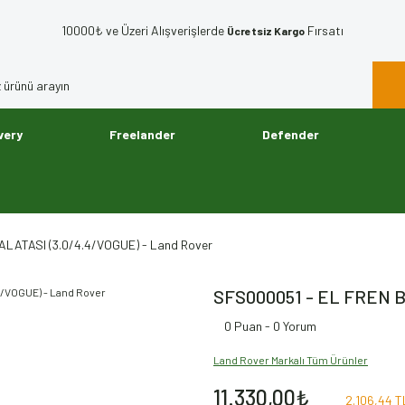
10000₺ ve Üzeri Alışverişlerde
Fırsatı
Ücretsiz Kargo
very
Freelander
Defender
LATASI (3.0/4.4/VOGUE) - Land Rover
SFS000051 - EL FREN B
0 Puan - 0 Yorum
Land Rover Markalı Tüm Ürünler
11.330,00₺
2.106,44 TL