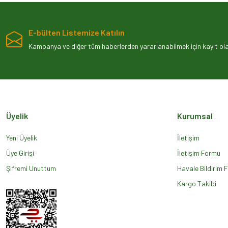
Ürün açıklamasında eksik bilgiler bulunuyor.
Ürün bilgilerinde hatalar bulunuyor.
E-bülten Listemize Katılın
Ürün fiyatı diğer sitelerden daha pahalı.
Kampanya ve diğer tüm haberlerden yararlanabilmek için kayıt olab
Bu ürüne benzer farklı alternatifler olmalı.
Üyelik
Kurumsal
Yeni Üyelik
İletişim
Üye Girişi
İletişim Formu
Şifremi Unuttum
Havale Bildirim 
Kargo Takibi
SFS000051G - EL FREN BALATASI (3.0/4.4/VOGUE) - Ferodo
Stok Kodu
SFS000051G