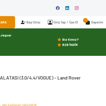
ARA
Bayi Girişi
Giriş Yap
/
Üye Ol
Sepetim
Jaguar
Biz Kimiz?
B2B İNDİR
ALATASI (3.0/4.4/VOGUE) - Land Rover
 den başlayan taksitlerle!