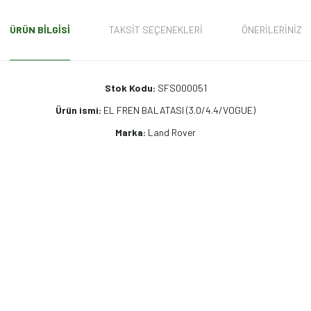
ÜRÜN BILGISI
TAKSIT SEÇENEKLERI
ÖNERILERINIZ
Stok Kodu:
SFS000051
Ürün ismi:
EL FREN BALATASI (3.0/4.4/VOGUE)
Marka:
Land Rover
iz gördüğünüz noktaları öneri formunu kullanarak tarafımıza iletebilirsiniz.