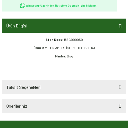
Whatsapp Üzerinden İletişime Geçmek İçin Tıklayın
Ürün Bilgisi
Stok Kodu:
RSC000050
Ürün ismi:
ÖN AMORTİSÖR SOL (1.8/TD4)
Marka:
Bsg
Taksit Seçenekleri
Önerileriniz
Bu ürünün fiyat bilgisi, resim, ürün açıklamalarında ve diğer konularda
yetersiz gördüğünüz noktaları öneri formunu kullanarak tarafımıza