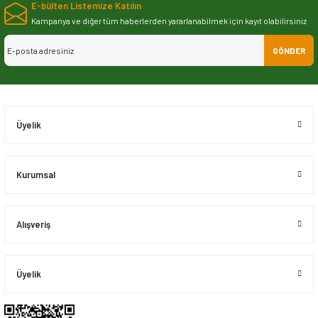
E-bülten Listemize Katılın
iletebilirsiniz.
Görüş ve önerileriniz için teşekkür ederiz.
Kampanya ve diğer tüm haberlerden yararlanabilmek için kayıt olabilirsiniz
GÖNDER
Ürün resmi kalitesiz, bozuk veya görüntülenemiyor.
Ürün açıklamasında eksik bilgiler bulunuyor.
Ürün bilgilerinde hatalar bulunuyor.
Ürün fiyatı diğer sitelerden daha pahalı.
Üyelik
Bu ürüne benzer farklı alternatifler olmalı.
Kurumsal
Alışveriş
Gönder
Üyelik