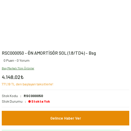
RSC000050 - ÖN AMORTİSÖR SOL (1.8/TD4) - Bsg
0 Puan - 0 Yorum
Bsg Markalı Tüm Ürünler
4.148,02₺
771,19 TL den başlayan taksitlerle!
Stok Kodu
RSC000050
Stok Durumu
Stokta Yok
Gelince Haber Ver