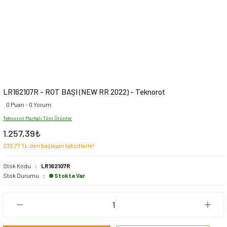
LR162107R - ROT BAŞI (NEW RR 2022) - Teknorot
0 Puan - 0 Yorum
Teknorot Markalı Tüm Ürünler
1.257,39₺
233,77 TL den başlayan taksitlerle!
Stok Kodu
LR162107R
Stok Durumu
Stokta Var