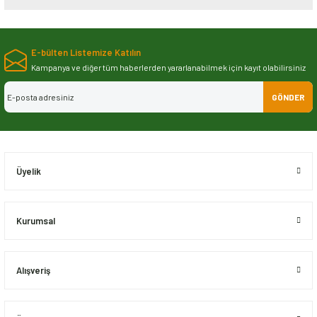
Bu ürünün fiyat bilgisi, resim, ürün açıklamalarında ve diğer konularda
yetersiz gördüğünüz noktaları öneri formunu kullanarak tarafımıza
E-bülten Listemize Katılın
iletebilirsiniz.
Görüş ve önerileriniz için teşekkür ederiz.
Kampanya ve diğer tüm haberlerden yararlanabilmek için kayıt olabilirsiniz
GÖNDER
Ürün resmi kalitesiz, bozuk veya görüntülenemiyor.
Ürün açıklamasında eksik bilgiler bulunuyor.
Ürün bilgilerinde hatalar bulunuyor.
Ürün fiyatı diğer sitelerden daha pahalı.
Üyelik
Bu ürüne benzer farklı alternatifler olmalı.
Kurumsal
Alışveriş
Gönder