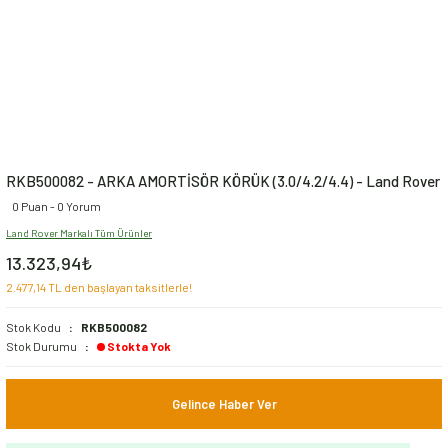
RKB500082 - ARKA AMORTİSÖR KÖRÜK (3.0/4.2/4.4) - Land Rover
0 Puan - 0 Yorum
Land Rover Markalı Tüm Ürünler
13.323,94₺
2.477,14 TL den başlayan taksitlerle!
Stok Kodu
RKB500082
Stok Durumu
Stokta Yok
Gelince Haber Ver