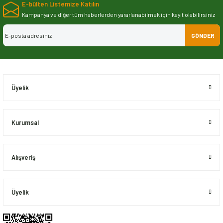
E-bülten Listemize Katılın
iletebilirsiniz.
Görüş ve önerileriniz için teşekkür ederiz.
Kampanya ve diğer tüm haberlerden yararlanabilmek için kayıt olabilirsiniz
GÖNDER
Ürün resmi kalitesiz, bozuk veya görüntülenemiyor.
Ürün açıklamasında eksik bilgiler bulunuyor.
Ürün bilgilerinde hatalar bulunuyor.
Ürün fiyatı diğer sitelerden daha pahalı.
Üyelik
Bu ürüne benzer farklı alternatifler olmalı.
Kurumsal
Alışveriş
Gönder
Üyelik