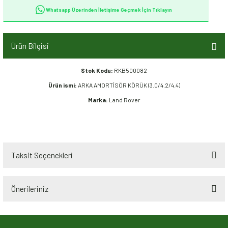
Whatsapp Üzerinden İletişime Geçmek İçin Tıklayın
Ürün Bilgisi
Stok Kodu:
RKB500082
Ürün ismi:
ARKA AMORTİSÖR KÖRÜK (3.0/4.2/4.4)
Marka:
Land Rover
Taksit Seçenekleri
Önerileriniz
Bu ürünün fiyat bilgisi, resim, ürün açıklamalarında ve diğer konularda
yetersiz gördüğünüz noktaları öneri formunu kullanarak tarafımıza