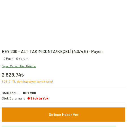
REY 200 - ALT TAKIM CONTA/KEÇELİ (4.0/4.6) - Payen
0 Puan - 0 Yorum
Payen Markalı Tüm Ürünler
2.828,74₺
525,91 TL den başlayan taksitlerle!
Stok Kodu
REY 200
Stok Durumu
Stokta Yok
Gelince Haber Ver