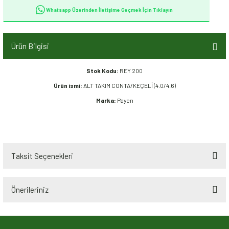
Whatsapp Üzerinden İletişime Geçmek İçin Tıklayın
Ürün Bilgisi
Stok Kodu:
REY 200
Ürün ismi:
ALT TAKIM CONTA/KEÇELİ (4.0/4.6)
Marka:
Payen
Taksit Seçenekleri
Önerileriniz
Bu ürünün fiyat bilgisi, resim, ürün açıklamalarında ve diğer konularda
yetersiz gördüğünüz noktaları öneri formunu kullanarak tarafımıza