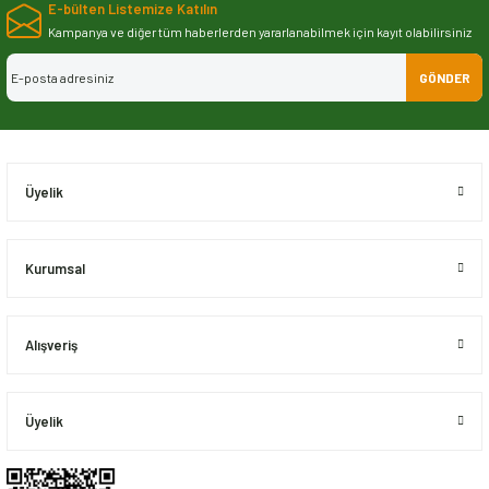
E-bülten Listemize Katılın
iletebilirsiniz.
Görüş ve önerileriniz için teşekkür ederiz.
Kampanya ve diğer tüm haberlerden yararlanabilmek için kayıt olabilirsiniz
GÖNDER
Ürün resmi kalitesiz, bozuk veya görüntülenemiyor.
Ürün açıklamasında eksik bilgiler bulunuyor.
Ürün bilgilerinde hatalar bulunuyor.
Ürün fiyatı diğer sitelerden daha pahalı.
Üyelik
Bu ürüne benzer farklı alternatifler olmalı.
Kurumsal
Alışveriş
Gönder
Üyelik