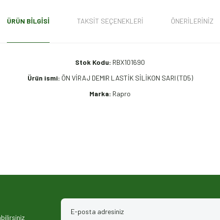
ÜRÜN BILGISI
TAKSIT SEÇENEKLERI
ÖNERILERINIZ
Stok Kodu:
RBX101690
Ürün ismi:
ÖN VİRAJ DEMIR LASTİK SİLİKON SARI (TD5)
Marka:
Rapro
iz gördüğünüz noktaları öneri formunu kullanarak tarafımıza iletebilirsiniz.
ilirsiniz