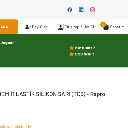
0
ARA
Bayi Girişi
Giriş Yap
/
Üye Ol
Sepetim
Jaguar
Biz Kimiz?
B2B İNDİR
DEMIR LASTİK SİLİKON SARI (TD5) - Rapro
şlayan taksitlerle!