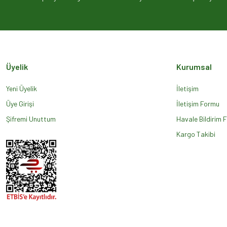
Ürün açıklamasında eksik bilgiler bulunuyor.
Ürün bilgilerinde hatalar bulunuyor.
Ürün fiyatı diğer sitelerden daha pahalı.
Bu ürüne benzer farklı alternatifler olmalı.
Üyelik
Kurumsal
Yeni Üyelik
İletişim
Üye Girişi
İletişim Formu
Şifremi Unuttum
Havale Bildirim 
Kargo Takibi