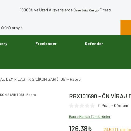
10000₺ ve Üzeri Alışverişlerde
Fırsatı
Ücretsiz Kargo
very
Freelander
Defender
AJ DEMIR LASTİK SİLİKON SARI (TD5) - Rapro
RBX101690 - ÖN VİRAJ 
0 Puan - 0 Yorum
Rapro Markalı Tüm Ürünler
126,38₺
23,50 TL den ba