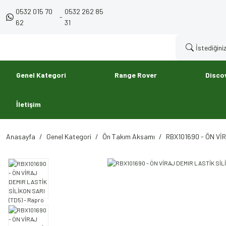
0532 015 70
0532 262 85
-
62
31
Genel Kategori
Range Rover
Disco
İletişim
Anasayfa
Genel Kategori
Ön Takım Aksamı
RBX101690 - ÖN VİR