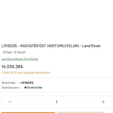
LR110235 - RADYATÖR ÜST HORTUMU (VELAR) - Land Rover
0 Puan - 0 Yorum
Land Rover Markalı Tüm Ürünler
14.330,38₺
2.664,26 TL den başlayan taksitlerle!
Stok Kodu
LR110235
Stok Durumu
Stokta Var