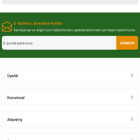
Bu ürünün fiyat bilgisi, resim, ürün açıklamalarında ve diğer konularda
yetersiz gördüğünüz noktaları öneri formunu kullanarak tarafımıza
E-bülten Listemize Katılın
iletebilirsiniz.
Görüş ve önerileriniz için teşekkür ederiz.
Kampanya ve diğer tüm haberlerden yararlanabilmek için kayıt olabilirsiniz
GÖNDER
Ürün resmi kalitesiz, bozuk veya görüntülenemiyor.
Ürün açıklamasında eksik bilgiler bulunuyor.
Ürün bilgilerinde hatalar bulunuyor.
Ürün fiyatı diğer sitelerden daha pahalı.
Üyelik
Bu ürüne benzer farklı alternatifler olmalı.
Kurumsal
Alışveriş
Gönder