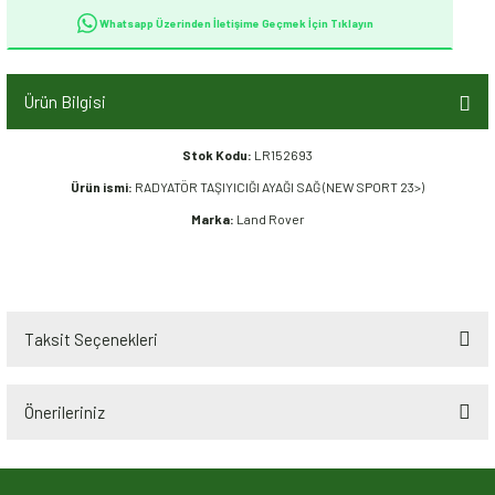
Whatsapp Üzerinden İletişime Geçmek İçin Tıklayın
Ürün Bilgisi
Stok Kodu:
LR152693
Ürün ismi:
RADYATÖR TAŞIYICIĞI AYAĞI SAĞ (NEW SPORT 23>)
Marka:
Land Rover
Taksit Seçenekleri
Önerileriniz
Bu ürünün fiyat bilgisi, resim, ürün açıklamalarında ve diğer konularda
yetersiz gördüğünüz noktaları öneri formunu kullanarak tarafımıza