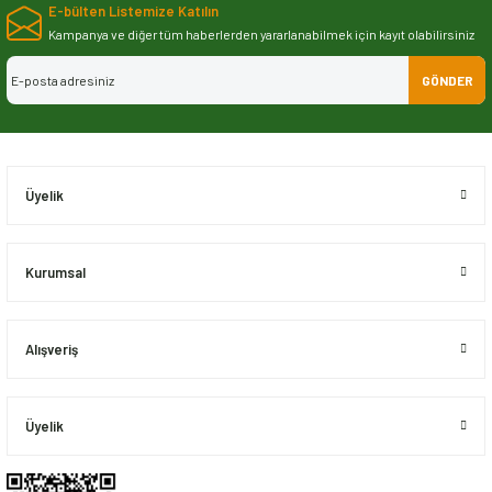
E-bülten Listemize Katılın
iletebilirsiniz.
Görüş ve önerileriniz için teşekkür ederiz.
Kampanya ve diğer tüm haberlerden yararlanabilmek için kayıt olabilirsiniz
GÖNDER
Ürün resmi kalitesiz, bozuk veya görüntülenemiyor.
Ürün açıklamasında eksik bilgiler bulunuyor.
Ürün bilgilerinde hatalar bulunuyor.
Ürün fiyatı diğer sitelerden daha pahalı.
Üyelik
Bu ürüne benzer farklı alternatifler olmalı.
Kurumsal
Alışveriş
Gönder
Üyelik