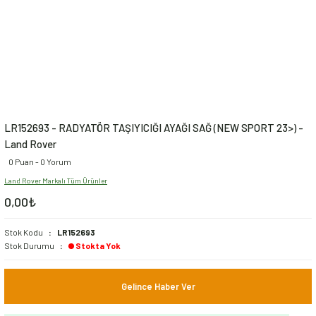
LR152693 - RADYATÖR TAŞIYICIĞI AYAĞI SAĞ (NEW SPORT 23>) -
Land Rover
0 Puan - 0 Yorum
Land Rover Markalı Tüm Ürünler
0,00₺
Stok Kodu
LR152693
Stok Durumu
Stokta Yok
Gelince Haber Ver