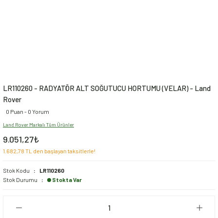
LR110260 - RADYATÖR ALT SOĞUTUCU HORTUMU (VELAR) - Land
Rover
0 Puan - 0 Yorum
Land Rover Markalı Tüm Ürünler
9.051,27₺
1.682,78 TL den başlayan taksitlerle!
Stok Kodu
LR110260
Stok Durumu
Stokta Var