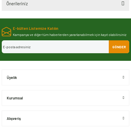
Önerileriniz
Bu ürünün fiyat bilgisi, resim, ürün açıklamalarında ve diğer konularda
yetersiz gördüğünüz noktaları öneri formunu kullanarak tarafımıza
E-bülten Listemize Katılın
iletebilirsiniz.
Görüş ve önerileriniz için teşekkür ederiz.
Kampanya ve diğer tüm haberlerden yararlanabilmek için kayıt olabilirsiniz
GÖNDER
Ürün resmi kalitesiz, bozuk veya görüntülenemiyor.
Ürün açıklamasında eksik bilgiler bulunuyor.
Ürün bilgilerinde hatalar bulunuyor.
Ürün fiyatı diğer sitelerden daha pahalı.
Üyelik
Bu ürüne benzer farklı alternatifler olmalı.
Kurumsal
Alışveriş
Gönder