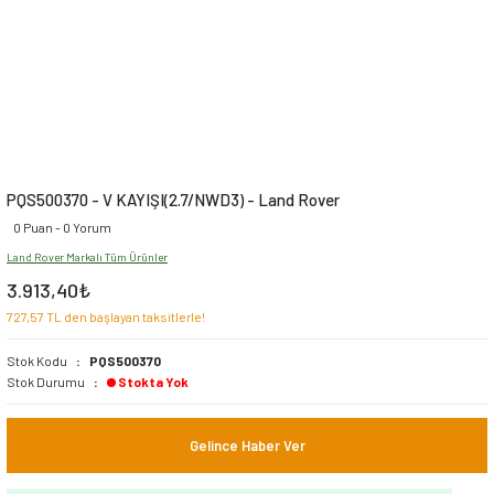
PQS500370 - V KAYIŞI(2.7/NWD3) - Land Rover
0 Puan - 0 Yorum
Land Rover Markalı Tüm Ürünler
3.913,40₺
727,57 TL den başlayan taksitlerle!
Stok Kodu
PQS500370
Stok Durumu
Stokta Yok
Gelince Haber Ver