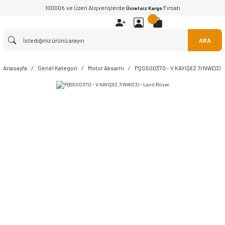
10000₺ ve Üzeri Alışverişlerde
Fırsatı
Ücretsiz Kargo
ARA
Anasayfa
Genel Kategori
Motor Aksamı
PQS500370 - V KAYIŞI(2.7/NWD3) -