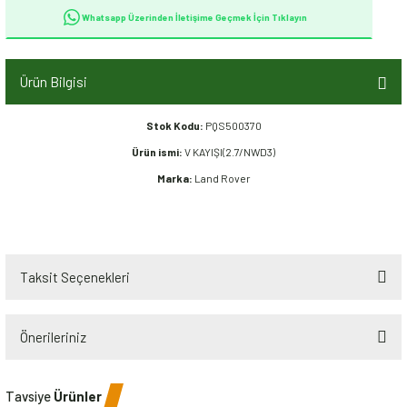
Whatsapp Üzerinden İletişime Geçmek İçin Tıklayın
Ürün Bilgisi
Stok Kodu:
PQS500370
Ürün ismi:
V KAYIŞI(2.7/NWD3)
Marka:
Land Rover
Taksit Seçenekleri
Önerileriniz
Bu ürünün fiyat bilgisi, resim, ürün açıklamalarında ve diğer konularda
Tavsiye
Ürünler
yetersiz gördüğünüz noktaları öneri formunu kullanarak tarafımıza