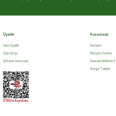
Ürün açıklamasında eksik bilgiler bulunuyor.
Ürün bilgilerinde hatalar bulunuyor.
Ürün fiyatı diğer sitelerden daha pahalı.
Bu ürüne benzer farklı alternatifler olmalı.
Üyelik
Kurumsal
Yeni Üyelik
İletişim
Üye Girişi
İletişim Formu
Şifremi Unuttum
Havale Bildirim 
Kargo Takibi