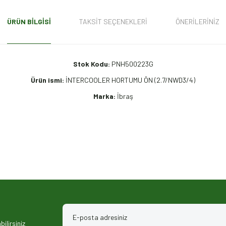
ÜRÜN BILGISI
TAKSIT SEÇENEKLERI
ÖNERILERINIZ
Stok Kodu:
PNH500223G
Ürün ismi:
İNTERCOOLER HORTUMU ÖN (2.7/NWD3/4)
Marka:
İbraş
iz gördüğünüz noktaları öneri formunu kullanarak tarafımıza iletebilirsiniz.
ilirsiniz