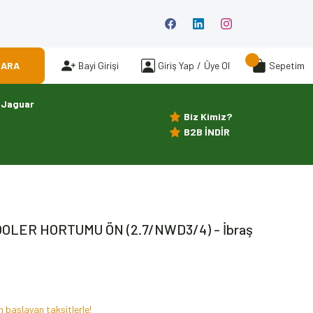
ARA
Bayi Girişi
Giriş Yap
/
Üye Ol
Sepetim
Jaguar
Biz Kimiz?
B2B İNDİR
OLER HORTUMU ÖN (2.7/NWD3/4) - İbraş
 başlayan taksitlerle!