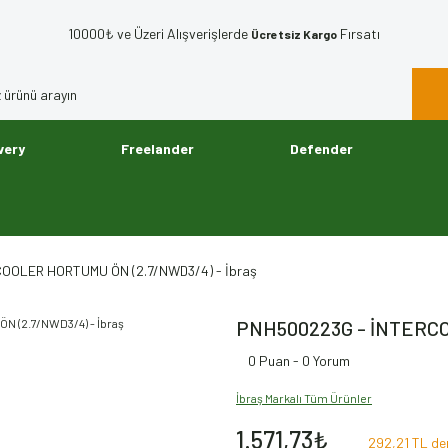
10000₺ ve Üzeri Alışverişlerde
Fırsatı
Ücretsiz Kargo
very
Freelander
Defender
OOLER HORTUMU ÖN (2.7/NWD3/4) - İbraş
PNH500223G - İNTERCO
0 Puan - 0 Yorum
İbraş Markalı Tüm Ürünler
1.571,73₺
292,21 TL den