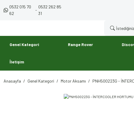
0532 015 70
0532 262 85
-
62
31
Genel Kategori
Range Rover
Disco
İletişim
Anasayfa
Genel Kategori
Motor Aksamı
PNH500223G - İNTERC