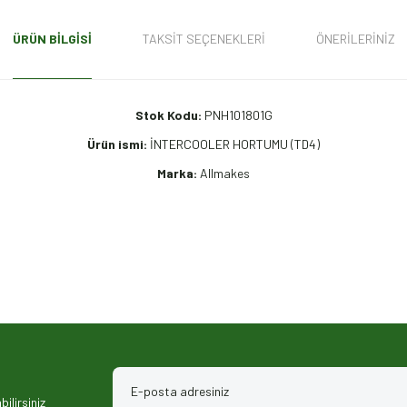
ÜRÜN BILGISI
TAKSIT SEÇENEKLERI
ÖNERILERINIZ
Stok Kodu:
PNH101801G
Ürün ismi:
İNTERCOOLER HORTUMU (TD4)
Marka:
Allmakes
iz gördüğünüz noktaları öneri formunu kullanarak tarafımıza iletebilirsiniz.
ilirsiniz