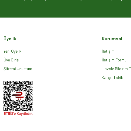
Ürün açıklamasında eksik bilgiler bulunuyor.
Ürün bilgilerinde hatalar bulunuyor.
Ürün fiyatı diğer sitelerden daha pahalı.
Bu ürüne benzer farklı alternatifler olmalı.
Üyelik
Kurumsal
Yeni Üyelik
İletişim
Üye Girişi
İletişim Formu
Şifremi Unuttum
Havale Bildirim 
Kargo Takibi