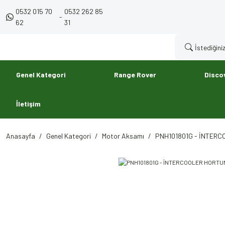
0532 015 70
0532 262 85
-
62
31
Genel Kategori
Range Rover
Disco
İletişim
Anasayfa
Genel Kategori
Motor Aksamı
PNH101801G - İNTERC