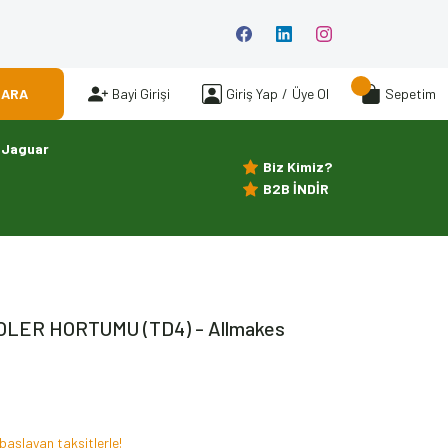
ARA
Bayi Girişi
Giriş Yap
/
Üye Ol
Sepetim
Jaguar
Biz Kimiz?
B2B İNDİR
OLER HORTUMU (TD4) - Allmakes
başlayan taksitlerle!