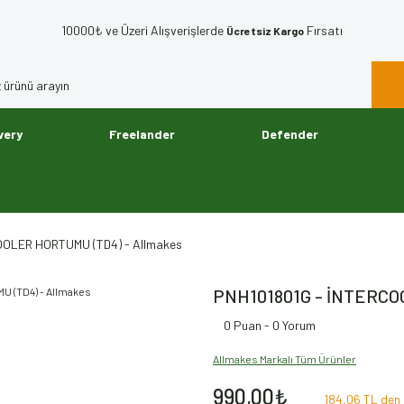
10000₺ ve Üzeri Alışverişlerde
Fırsatı
Ücretsiz Kargo
very
Freelander
Defender
OOLER HORTUMU (TD4) - Allmakes
PNH101801G - İNTERCO
0 Puan - 0 Yorum
Allmakes Markalı Tüm Ürünler
990,00₺
184,06 TL den 