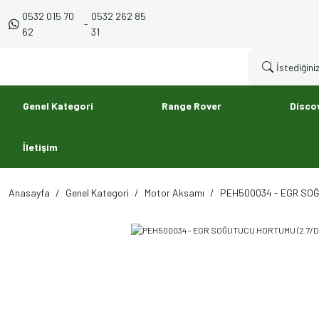
0532 015 70
0532 262 85
-
62
31
Genel Kategori
Range Rover
Disco
İletişim
Anasayfa
Genel Kategori
Motor Aksamı
PEH500034 - EGR SOĞ