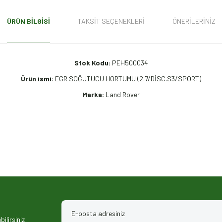
ÜRÜN BILGISI
TAKSIT SEÇENEKLERI
ÖNERILERINIZ
Stok Kodu:
PEH500034
Ürün ismi:
EGR SOĞUTUCU HORTUMU (2.7/DİSC.S3/SPORT)
Marka:
Land Rover
iz gördüğünüz noktaları öneri formunu kullanarak tarafımıza iletebilirsiniz.
ilirsiniz