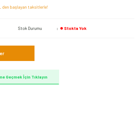
 den başlayan taksitlerle!
Stok Durumu
Stokta Yok
er
me Geçmek İçin Tıklayın