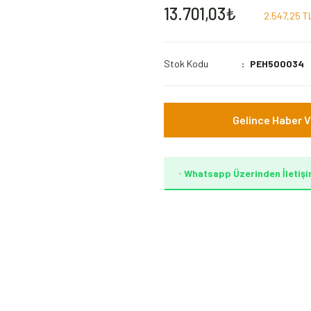
13.701,03₺
2.547,25 TL
Stok Kodu
PEH500034
Gelince Haber V
Whatsapp Üzerinden İletişi