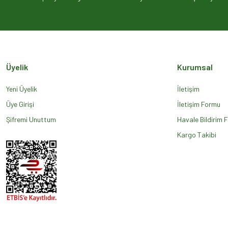
Ürün açıklamasında eksik bilgiler bulunuyor.
Ürün bilgilerinde hatalar bulunuyor.
Ürün fiyatı diğer sitelerden daha pahalı.
Bu ürüne benzer farklı alternatifler olmalı.
Üyelik
Kurumsal
Yeni Üyelik
İletişim
Üye Girişi
İletişim Formu
Şifremi Unuttum
Havale Bildirim 
Kargo Takibi