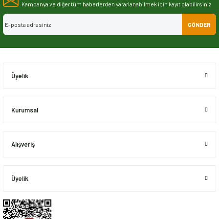
Görüş ve önerileriniz için teşekkür ederiz.
Kampanya ve diğer tüm haberlerden yararlanabilmek için kayıt olabilirsiniz
GÖNDER
Ürün resmi kalitesiz, bozuk veya görüntülenemiyor.
Ürün açıklamasında eksik bilgiler bulunuyor.
Ürün bilgilerinde hatalar bulunuyor.
Ürün fiyatı diğer sitelerden daha pahalı.
Üyelik
Bu ürüne benzer farklı alternatifler olmalı.
Kurumsal
Alışveriş
Gönder
Üyelik