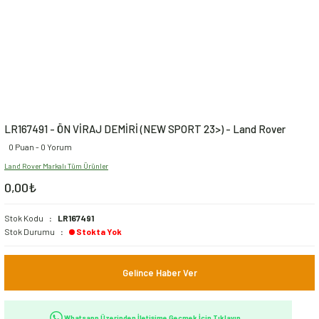
LR167491 - ÖN VİRAJ DEMİRİ (NEW SPORT 23>) - Land Rover
0 Puan - 0 Yorum
Land Rover Markalı Tüm Ürünler
0,00₺
Stok Kodu
LR167491
Stok Durumu
Stokta Yok
Gelince Haber Ver
Whatsapp Üzerinden İletişime Geçmek İçin Tıklayın