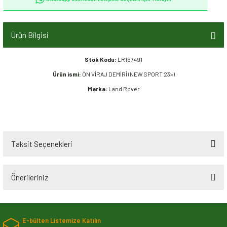
Ürün Bilgisi
Stok Kodu:
LR167491
Ürün ismi:
ÖN VİRAJ DEMİRİ (NEW SPORT 23>)
Marka:
Land Rover
Taksit Seçenekleri
Önerileriniz
Bu ürünün fiyat bilgisi, resim, ürün açıklamalarında ve diğer konularda
yetersiz gördüğünüz noktaları öneri formunu kullanarak tarafımıza
E-bülten Listemize Katılın
iletebilirsiniz.