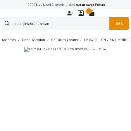
10000₺ ve Üzeri Alışverişlerde
Fırsatı
Ücretsiz Kargo
ARA
Anasayfa
Genel Kategori
Ön Takım Aksamı
LR167491 - ÖN VİRAJ DEMİRİ (