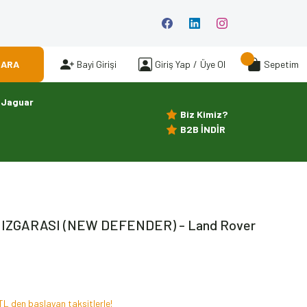
ARA
Bayi Girişi
Giriş Yap
/
Üye Ol
Sepetim
Jaguar
Biz Kimiz?
B2B İNDİR
 IZGARASI (NEW DEFENDER) - Land Rover
TL den başlayan taksitlerle!