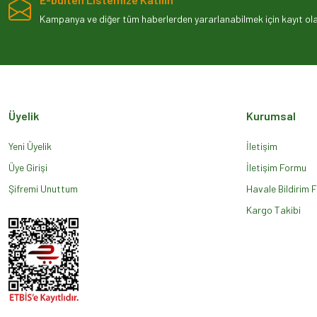
Ürün resmi kalitesiz, bozuk veya görüntülenemiyor.
Kampanya ve diğer tüm haberlerden yararlanabilmek için kayıt olab
Ürün açıklamasında eksik bilgiler bulunuyor.
Ürün bilgilerinde hatalar bulunuyor.
Ürün fiyatı diğer sitelerden daha pahalı.
Bu ürüne benzer farklı alternatifler olmalı.
Üyelik
Kurumsal
Yeni Üyelik
İletişim
Üye Girişi
İletişim Formu
Şifremi Unuttum
Havale Bildirim 
Kargo Takibi