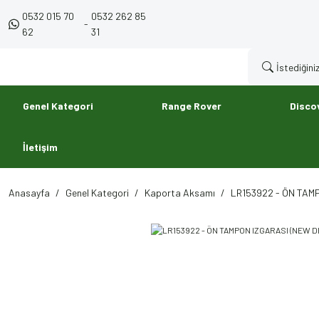
0532 015 70
0532 262 85
-
62
31
Genel Kategori
Range Rover
Disco
İletişim
Anasayfa
Genel Kategori
Kaporta Aksamı
LR153922 - ÖN TAM