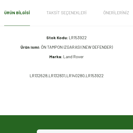
ÜRÜN BILGISI
TAKSIT SEÇENEKLERI
ÖNERILERINIZ
Stok Kodu:
LR153922
Ürün ismi:
ÖN TAMPON IZGARASI (NEW DEFENDER)
Marka:
Land Rover
LR132628,LR132831,LR140280,LR153922
iz gördüğünüz noktaları öneri formunu kullanarak tarafımıza iletebilirsiniz.