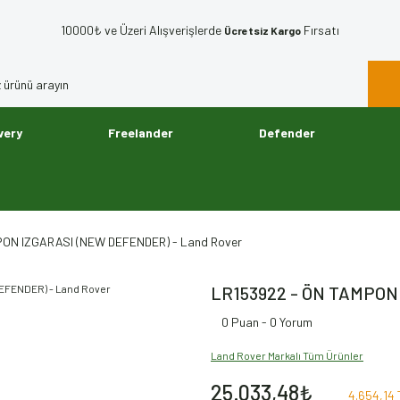
10000₺ ve Üzeri Alışverişlerde
Fırsatı
Ücretsiz Kargo
very
Freelander
Defender
PON IZGARASI (NEW DEFENDER) - Land Rover
LR153922 - ÖN TAMPON
0 Puan - 0 Yorum
Land Rover Markalı Tüm Ürünler
25.033,48₺
4.654,14 