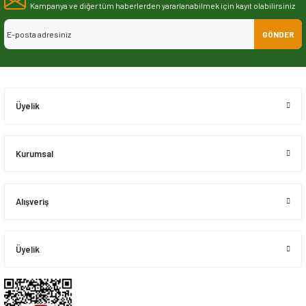
Görüş ve önerileriniz için teşekkür ederiz.
Kampanya ve diğer tüm haberlerden yararlanabilmek için kayıt olabilirsiniz
GÖNDER
Ürün resmi kalitesiz, bozuk veya görüntülenemiyor.
Ürün açıklamasında eksik bilgiler bulunuyor.
Ürün bilgilerinde hatalar bulunuyor.
Ürün fiyatı diğer sitelerden daha pahalı.
Üyelik
Bu ürüne benzer farklı alternatifler olmalı.
Kurumsal
Alışveriş
Gönder
Üyelik