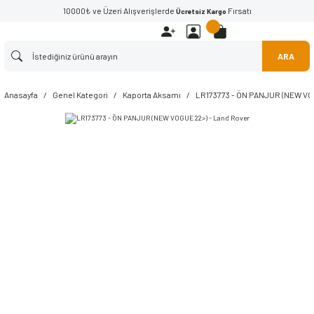
10000₺ ve Üzeri Alışverişlerde
Fırsatı
Ücretsiz Kargo
ARA
Anasayfa
Genel Kategori
Kaporta Aksamı
LR173773 - ÖN PANJUR (NEW VO