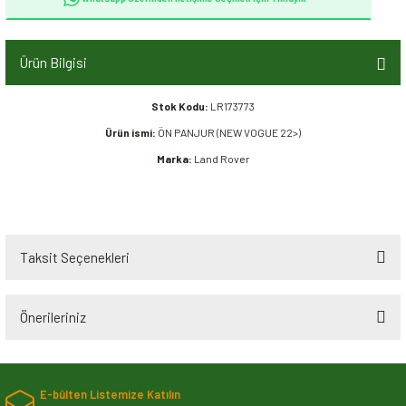
Ürün Bilgisi
Stok Kodu:
LR173773
Ürün ismi:
ÖN PANJUR (NEW VOGUE 22>)
Marka:
Land Rover
Taksit Seçenekleri
Önerileriniz
Bu ürünün fiyat bilgisi, resim, ürün açıklamalarında ve diğer konularda
yetersiz gördüğünüz noktaları öneri formunu kullanarak tarafımıza
E-bülten Listemize Katılın
iletebilirsiniz.