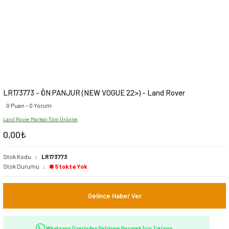
LR173773 - ÖN PANJUR (NEW VOGUE 22>) - Land Rover
0 Puan - 0 Yorum
Land Rover Markalı Tüm Ürünler
0,00₺
Stok Kodu
LR173773
Stok Durumu
Stokta Yok
Gelince Haber Ver
Whatsapp Üzerinden İletişime Geçmek İçin Tıklayın