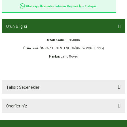
Whatsapp Üzerinden İletişime Geçmek İçin Tıklayın
Ürün Bilgisi
Stok Kodu:
LR151886
Ürün ismi:
ÖN KAPUT MENTEŞE SAĞ (NEW VOGUE 22>)
Marka:
Land Rover
Taksit Seçenekleri
Önerileriniz
Bu ürünün fiyat bilgisi, resim, ürün açıklamalarında ve diğer konularda
yetersiz gördüğünüz noktaları öneri formunu kullanarak tarafımıza