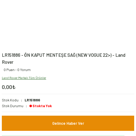
LR151886 - ÖN KAPUT MENTEŞE SAĞ (NEW VOGUE 22>) - Land
Rover
0 Puan - 0 Yorum
Land Rover Markalı Tüm Ürünler
0,00₺
Stok Kodu
LR151886
Stok Durumu
Stokta Yok
Gelince Haber Ver