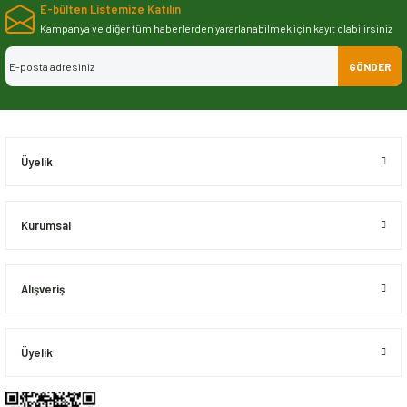
E-bülten Listemize Katılın
iletebilirsiniz.
Görüş ve önerileriniz için teşekkür ederiz.
Kampanya ve diğer tüm haberlerden yararlanabilmek için kayıt olabilirsiniz
GÖNDER
Ürün resmi kalitesiz, bozuk veya görüntülenemiyor.
Ürün açıklamasında eksik bilgiler bulunuyor.
Ürün bilgilerinde hatalar bulunuyor.
Ürün fiyatı diğer sitelerden daha pahalı.
Üyelik
Bu ürüne benzer farklı alternatifler olmalı.
Kurumsal
Alışveriş
Gönder
Üyelik