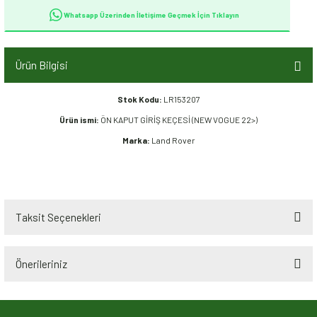
Whatsapp Üzerinden İletişime Geçmek İçin Tıklayın
Ürün Bilgisi
Stok Kodu:
LR153207
Ürün ismi:
ÖN KAPUT GİRİŞ KEÇESİ (NEW VOGUE 22>)
Marka:
Land Rover
Taksit Seçenekleri
Önerileriniz
Bu ürünün fiyat bilgisi, resim, ürün açıklamalarında ve diğer konularda
yetersiz gördüğünüz noktaları öneri formunu kullanarak tarafımıza