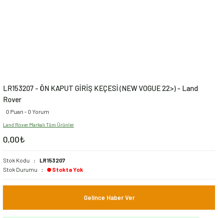
LR153207 - ÖN KAPUT GİRİŞ KEÇESİ (NEW VOGUE 22>) - Land
Rover
0 Puan - 0 Yorum
Land Rover Markalı Tüm Ürünler
0,00₺
Stok Kodu
LR153207
Stok Durumu
Stokta Yok
Gelince Haber Ver