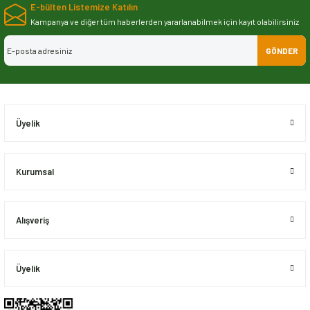
E-bülten Listemize Katılın
iletebilirsiniz.
Görüş ve önerileriniz için teşekkür ederiz.
Kampanya ve diğer tüm haberlerden yararlanabilmek için kayıt olabilirsiniz
GÖNDER
Ürün resmi kalitesiz, bozuk veya görüntülenemiyor.
Ürün açıklamasında eksik bilgiler bulunuyor.
Ürün bilgilerinde hatalar bulunuyor.
Ürün fiyatı diğer sitelerden daha pahalı.
Üyelik
Bu ürüne benzer farklı alternatifler olmalı.
Kurumsal
Alışveriş
Gönder
Üyelik