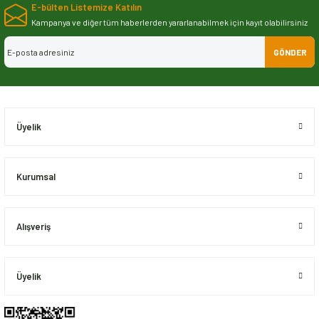
E-bülten Listemize Katılın
iletebilirsiniz.
Görüş ve önerileriniz için teşekkür ederiz.
Kampanya ve diğer tüm haberlerden yararlanabilmek için kayıt olabilirsiniz
GÖNDER
Ürün resmi kalitesiz, bozuk veya görüntülenemiyor.
Ürün açıklamasında eksik bilgiler bulunuyor.
Ürün bilgilerinde hatalar bulunuyor.
Ürün fiyatı diğer sitelerden daha pahalı.
Üyelik
Bu ürüne benzer farklı alternatifler olmalı.
Kurumsal
Alışveriş
Gönder
Üyelik