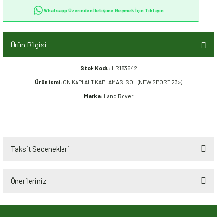
Whatsapp Üzerinden İletişime Geçmek İçin Tıklayın
Ürün Bilgisi
Stok Kodu:
LR183542
Ürün ismi:
ÖN KAPI ALT KAPLAMASI SOL (NEW SPORT 23>)
Marka:
Land Rover
Taksit Seçenekleri
Önerileriniz
Bu ürünün fiyat bilgisi, resim, ürün açıklamalarında ve diğer konularda
yetersiz gördüğünüz noktaları öneri formunu kullanarak tarafımıza