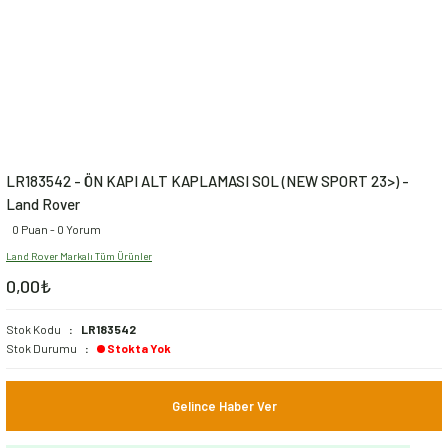
LR183542 - ÖN KAPI ALT KAPLAMASI SOL (NEW SPORT 23>) -
Land Rover
0 Puan - 0 Yorum
Land Rover Markalı Tüm Ürünler
0,00₺
Stok Kodu
LR183542
Stok Durumu
Stokta Yok
Gelince Haber Ver