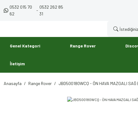
0532 015 70
0532 262 85
-
62
31
Genel Kategori
Range Rover
Disco
İletişim
Anasayfa
Range Rover
JBD500180WCQ - ÖN HAVA MAZGALI SAĞ (