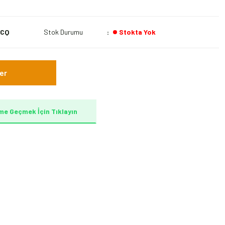
WCQ
Stok Durumu
Stokta Yok
er
me Geçmek İçin Tıklayın