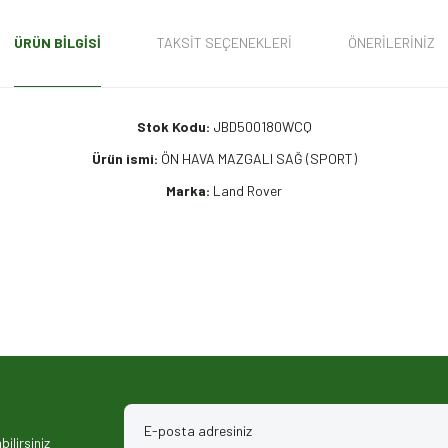
ÜRÜN BILGISI
TAKSIT SEÇENEKLERI
ÖNERILERINIZ
Stok Kodu:
JBD500180WCQ
Ürün ismi:
ÖN HAVA MAZGALI SAĞ (SPORT)
Marka:
Land Rover
iz gördüğünüz noktaları öneri formunu kullanarak tarafımıza iletebilirsiniz.
ilirsiniz