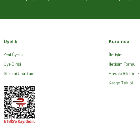
Ürün açıklamasında eksik bilgiler bulunuyor.
Ürün bilgilerinde hatalar bulunuyor.
Ürün fiyatı diğer sitelerden daha pahalı.
Bu ürüne benzer farklı alternatifler olmalı.
Üyelik
Kurumsal
Yeni Üyelik
İletişim
Üye Girişi
İletişim Formu
Şifremi Unuttum
Havale Bildirim 
Kargo Takibi