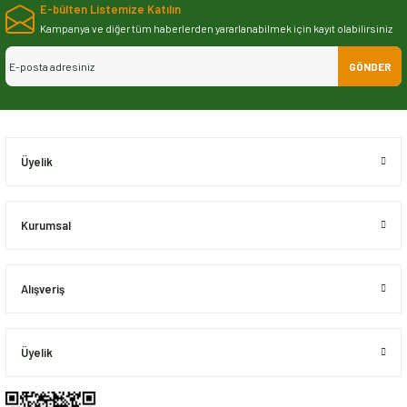
E-bülten Listemize Katılın
iletebilirsiniz.
Görüş ve önerileriniz için teşekkür ederiz.
Kampanya ve diğer tüm haberlerden yararlanabilmek için kayıt olabilirsiniz
GÖNDER
Ürün resmi kalitesiz, bozuk veya görüntülenemiyor.
Ürün açıklamasında eksik bilgiler bulunuyor.
Ürün bilgilerinde hatalar bulunuyor.
Ürün fiyatı diğer sitelerden daha pahalı.
Üyelik
Bu ürüne benzer farklı alternatifler olmalı.
Kurumsal
Alışveriş
Gönder
Üyelik