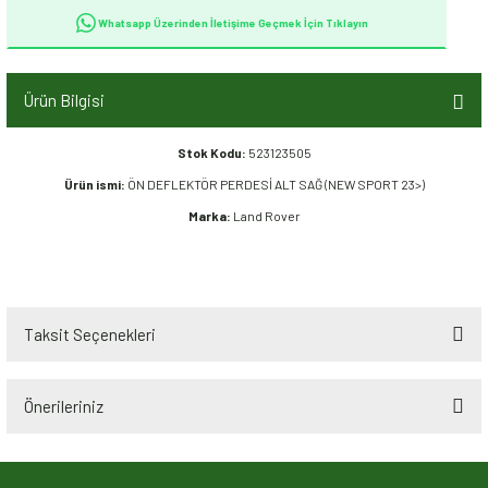
Whatsapp Üzerinden İletişime Geçmek İçin Tıklayın
Ürün Bilgisi
Stok Kodu:
523123505
Ürün ismi:
ÖN DEFLEKTÖR PERDESİ ALT SAĞ (NEW SPORT 23>)
Marka:
Land Rover
Taksit Seçenekleri
Önerileriniz
Bu ürünün fiyat bilgisi, resim, ürün açıklamalarında ve diğer konularda
yetersiz gördüğünüz noktaları öneri formunu kullanarak tarafımıza