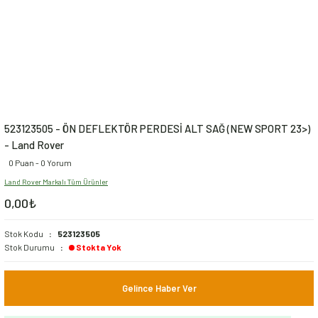
523123505 - ÖN DEFLEKTÖR PERDESİ ALT SAĞ (NEW SPORT 23>)
- Land Rover
0 Puan - 0 Yorum
Land Rover Markalı Tüm Ürünler
0,00₺
Stok Kodu
523123505
Stok Durumu
Stokta Yok
Gelince Haber Ver