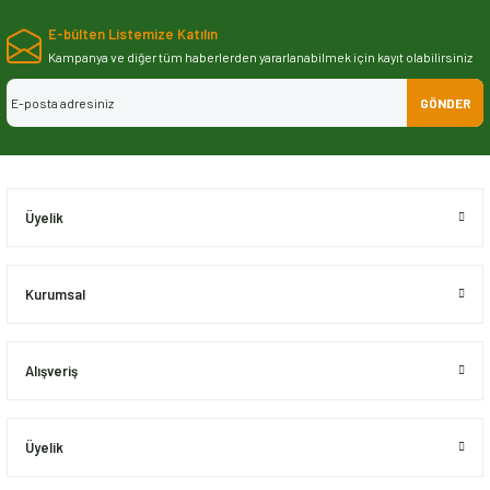
yetersiz gördüğünüz noktaları öneri formunu kullanarak tarafımıza
E-bülten Listemize Katılın
iletebilirsiniz.
Görüş ve önerileriniz için teşekkür ederiz.
Kampanya ve diğer tüm haberlerden yararlanabilmek için kayıt olabilirsiniz
GÖNDER
Ürün resmi kalitesiz, bozuk veya görüntülenemiyor.
Ürün açıklamasında eksik bilgiler bulunuyor.
Ürün bilgilerinde hatalar bulunuyor.
Ürün fiyatı diğer sitelerden daha pahalı.
Üyelik
Bu ürüne benzer farklı alternatifler olmalı.
Kurumsal
Alışveriş
Gönder
Üyelik