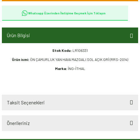
Whatsapp Üzerinden İletişime Geçmek İçin Tıklayın
Ürün Bilgisi
Stok Kodu:
LR106331
Ürün ismi:
ÖN ÇAMURLUK YAN HAVA MAZGALI SOL AÇIK GRİ (RRS-2014)
Marka:
İNG-İTHAL
Taksit Seçenekleri
Önerileriniz
Bu ürünün fiyat bilgisi, resim, ürün açıklamalarında ve diğer konularda