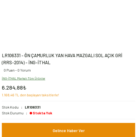
LR106331 - ÖN ÇAMURLUK YAN HAVA MAZGALI SOL AÇIK GRİ
(RRS-2014) - İNG-İTHAL
0 Puan - 0 Yorum
İNG-İTHAL Markalı Tüm Ürünler
6.284,88₺
1.168,46 TL den başlayan taksitlerle!
Stok Kodu
LR106331
Stok Durumu
Stokta Yok
Gelince Haber Ver