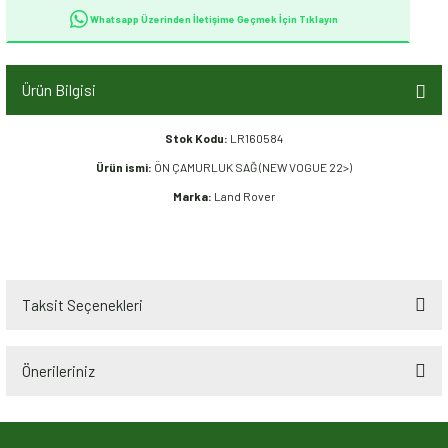
Whatsapp Üzerinden İletişime Geçmek İçin Tıklayın
Ürün Bilgisi
Stok Kodu:
LR160584
Ürün ismi:
ÖN ÇAMURLUK SAĞ (NEW VOGUE 22>)
Marka:
Land Rover
Taksit Seçenekleri
Önerileriniz
Bu ürünün fiyat bilgisi, resim, ürün açıklamalarında ve diğer konularda
yetersiz gördüğünüz noktaları öneri formunu kullanarak tarafımıza