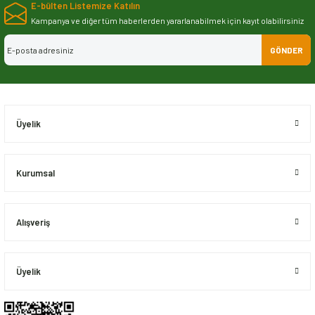
E-bülten Listemize Katılın
iletebilirsiniz.
Görüş ve önerileriniz için teşekkür ederiz.
Kampanya ve diğer tüm haberlerden yararlanabilmek için kayıt olabilirsiniz
GÖNDER
Ürün resmi kalitesiz, bozuk veya görüntülenemiyor.
Ürün açıklamasında eksik bilgiler bulunuyor.
Ürün bilgilerinde hatalar bulunuyor.
Ürün fiyatı diğer sitelerden daha pahalı.
Üyelik
Bu ürüne benzer farklı alternatifler olmalı.
Kurumsal
Alışveriş
Gönder
Üyelik