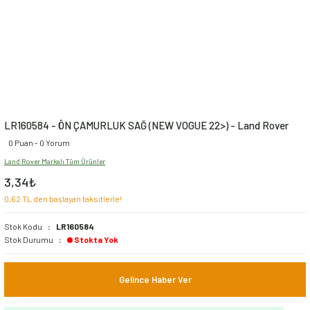
LR160584 - ÖN ÇAMURLUK SAĞ (NEW VOGUE 22>) - Land Rover
0 Puan - 0 Yorum
Land Rover Markalı Tüm Ürünler
3,34₺
0,62 TL den başlayan taksitlerle!
Stok Kodu
LR160584
Stok Durumu
Stokta Yok
Gelince Haber Ver