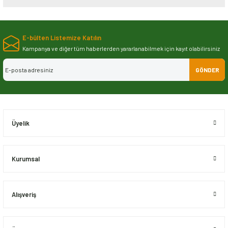
Bu ürünün fiyat bilgisi, resim, ürün açıklamalarında ve diğer konularda
yetersiz gördüğünüz noktaları öneri formunu kullanarak tarafımıza
E-bülten Listemize Katılın
iletebilirsiniz.
Görüş ve önerileriniz için teşekkür ederiz.
Kampanya ve diğer tüm haberlerden yararlanabilmek için kayıt olabilirsiniz
GÖNDER
Ürün resmi kalitesiz, bozuk veya görüntülenemiyor.
Ürün açıklamasında eksik bilgiler bulunuyor.
Ürün bilgilerinde hatalar bulunuyor.
Ürün fiyatı diğer sitelerden daha pahalı.
Üyelik
Bu ürüne benzer farklı alternatifler olmalı.
Kurumsal
Alışveriş
Gönder