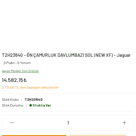
T2H23840 - ÖN ÇAMURLUK DAVLUMBAZI SOL (NEW XF) - Jaguar
0 Puan - 0 Yorum
jaguar Markalı Tüm Ürünler
14.582,15₺
2.711,06 TL den başlayan taksitlerle!
Stok Kodu
T2H23840
Stok Durumu
Stokta Var