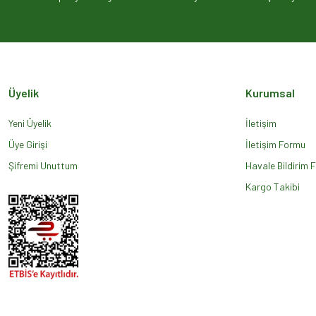
Ürün açıklamasında eksik bilgiler bulunuyor.
Ürün bilgilerinde hatalar bulunuyor.
Ürün fiyatı diğer sitelerden daha pahalı.
Bu ürüne benzer farklı alternatifler olmalı.
Üyelik
Kurumsal
Yeni Üyelik
İletişim
Üye Girişi
İletişim Formu
Şifremi Unuttum
Havale Bildirim 
Kargo Takibi