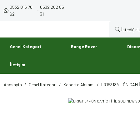
0532 015 70
0532 262 85
-
62
31
Genel Kategori
Range Rover
Disco
İletişim
Anasayfa
Genel Kategori
Kaporta Aksamı
LR153184 - ÖN CAM 