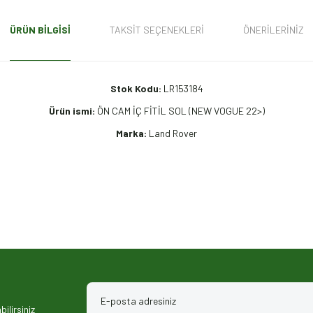
ÜRÜN BILGISI
TAKSIT SEÇENEKLERI
ÖNERILERINIZ
Stok Kodu:
LR153184
Ürün ismi:
ÖN CAM İÇ FİTİL SOL (NEW VOGUE 22>)
Marka:
Land Rover
iz gördüğünüz noktaları öneri formunu kullanarak tarafımıza iletebilirsiniz.
ilirsiniz