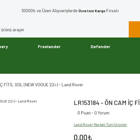
10000₺ ve Üzeri Alışverişlerde
Fırsatı
Ücretsiz Kargo
very
Freelander
Defender
İÇ FİTİL SOL (NEW VOGUE 22>) - Land Rover
LR153184 - ÖN CAM İÇ F
0 Puan - 0 Yorum
Land Rover Markalı Tüm Ürünler
0,00₺