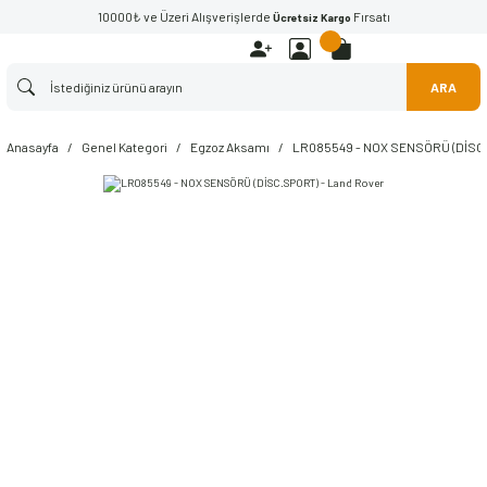
10000₺ ve Üzeri Alışverişlerde
Fırsatı
Ücretsiz Kargo
ARA
Anasayfa
Genel Kategori
Egzoz Aksamı
LR085549 - NOX SENSÖRÜ (DİSC.