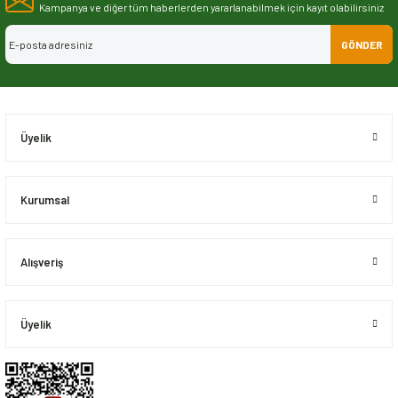
Görüş ve önerileriniz için teşekkür ederiz.
Kampanya ve diğer tüm haberlerden yararlanabilmek için kayıt olabilirsiniz
GÖNDER
Ürün resmi kalitesiz, bozuk veya görüntülenemiyor.
Ürün açıklamasında eksik bilgiler bulunuyor.
Ürün bilgilerinde hatalar bulunuyor.
Ürün fiyatı diğer sitelerden daha pahalı.
Üyelik
Bu ürüne benzer farklı alternatifler olmalı.
Kurumsal
Alışveriş
Gönder
Üyelik