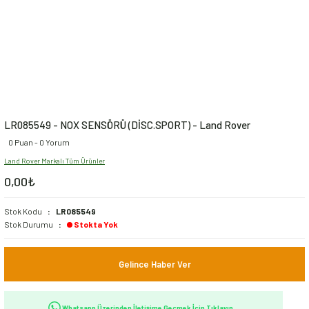
LR085549 - NOX SENSÖRÜ (DİSC.SPORT) - Land Rover
0 Puan - 0 Yorum
Land Rover Markalı Tüm Ürünler
0,00₺
Stok Kodu
LR085549
Stok Durumu
Stokta Yok
Gelince Haber Ver
Whatsapp Üzerinden İletişime Geçmek İçin Tıklayın