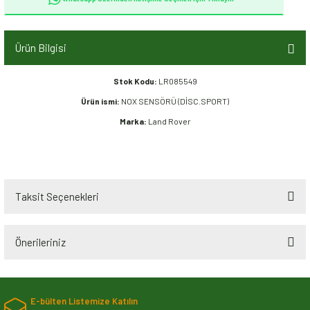
Ürün Bilgisi
Stok Kodu:
LR085549
Ürün ismi:
NOX SENSÖRÜ (DİSC.SPORT)
Marka:
Land Rover
Taksit Seçenekleri
Önerileriniz
Bu ürünün fiyat bilgisi, resim, ürün açıklamalarında ve diğer konularda
yetersiz gördüğünüz noktaları öneri formunu kullanarak tarafımıza
E-bülten Listemize Katılın
iletebilirsiniz.