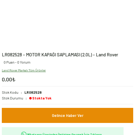
LR082528 - MOTOR KAPAĞI SAPLAMASI (2.0L) - Land Rover
0 Puan - 0 Yorum
Land Rover Markalı Tüm Ürünler
0,00₺
Stok Kodu
LR082528
Stok Durumu
Stokta Yok
Gelince Haber Ver
Whatsapp Üzerinden İletişime Geçmek İçin Tıklayın