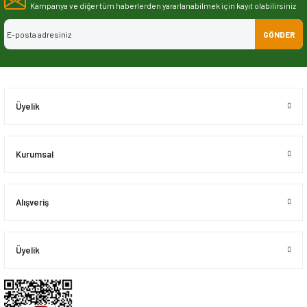
Görüş ve önerileriniz için teşekkür ederiz.
Kampanya ve diğer tüm haberlerden yararlanabilmek için kayıt olabilirsiniz
GÖNDER
Ürün resmi kalitesiz, bozuk veya görüntülenemiyor.
Ürün açıklamasında eksik bilgiler bulunuyor.
Ürün bilgilerinde hatalar bulunuyor.
Ürün fiyatı diğer sitelerden daha pahalı.
Üyelik
Bu ürüne benzer farklı alternatifler olmalı.
Kurumsal
Alışveriş
Gönder
Üyelik