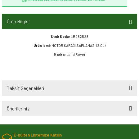
Ürün Bilgisi
Stok Kodu:
LR082528
Ürün ismi:
MOTOR KAPAĞI SAPLAMASI (2.0L)
Marka:
Land Rover
Taksit Seçenekleri
Önerileriniz
Bu ürünün fiyat bilgisi, resim, ürün açıklamalarında ve diğer konularda
yetersiz gördüğünüz noktaları öneri formunu kullanarak tarafımıza
E-bülten Listemize Katılın
iletebilirsiniz.