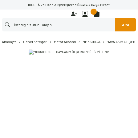
10000₺ ve Üzeri Alışverişlerde
Fırsatı
Ücretsiz Kargo
ARA
Anasayfa
Genel Kategori
Motor Aksamı
MHK501040G - HAVA AKIM ÖLÇER SE