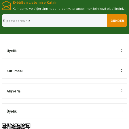
E-bülten Listemize Katılın
iletebilirsiniz.
Görüş ve önerileriniz için teşekkür ederiz.
Kampanya ve diğer tüm haberlerden yararlanabilmek için kayıt olabilirsiniz
GÖNDER
Ürün resmi kalitesiz, bozuk veya görüntülenemiyor.
Ürün açıklamasında eksik bilgiler bulunuyor.
Ürün bilgilerinde hatalar bulunuyor.
Ürün fiyatı diğer sitelerden daha pahalı.
Üyelik
Bu ürüne benzer farklı alternatifler olmalı.
Kurumsal
Alışveriş
Gönder
Üyelik