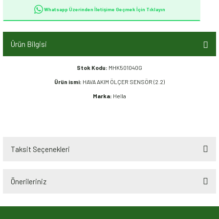
Whatsapp Üzerinden İletişime Geçmek İçin Tıklayın
Ürün Bilgisi
Stok Kodu:
MHK501040G
Ürün ismi:
HAVA AKIM ÖLÇER SENSÖR (2.2)
Marka:
Hella
Taksit Seçenekleri
Önerileriniz
Bu ürünün fiyat bilgisi, resim, ürün açıklamalarında ve diğer konularda
yetersiz gördüğünüz noktaları öneri formunu kullanarak tarafımıza