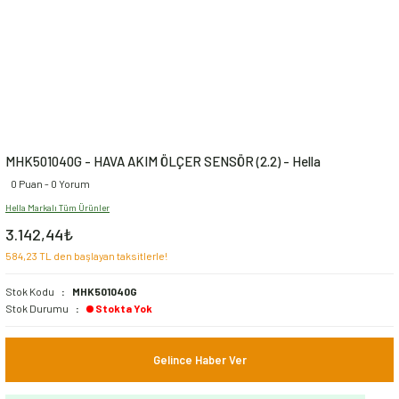
MHK501040G - HAVA AKIM ÖLÇER SENSÖR (2.2) - Hella
0 Puan - 0 Yorum
Hella Markalı Tüm Ürünler
3.142,44₺
584,23 TL den başlayan taksitlerle!
Stok Kodu
MHK501040G
Stok Durumu
Stokta Yok
Gelince Haber Ver