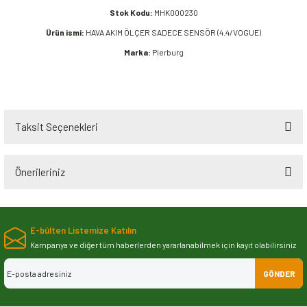
Stok Kodu:
MHK000230
Ürün ismi:
HAVA AKIM ÖLÇER SADECE SENSÖR (4.4/VOGUE)
Marka:
Pierburg
Taksit Seçenekleri
Önerileriniz
Bu ürünün fiyat bilgisi, resim, ürün açıklamalarında ve diğer konularda
yetersiz gördüğünüz noktaları öneri formunu kullanarak tarafımıza
E-bülten Listemize Katılın
iletebilirsiniz.
Görüş ve önerileriniz için teşekkür ederiz.
Kampanya ve diğer tüm haberlerden yararlanabilmek için kayıt olabilirsiniz
GÖNDER
Ürün resmi kalitesiz, bozuk veya görüntülenemiyor.
Ürün açıklamasında eksik bilgiler bulunuyor.