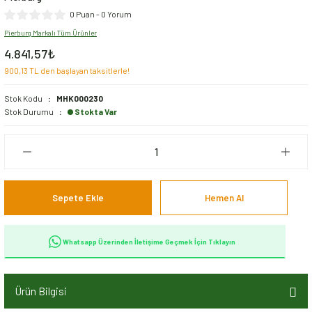
ıvı Yağlar
0 Puan - 0 Yorum
Pierburg Markalı Tüm Ürünler
Ön Takım Aksamı
4.841,57₺
900,13 TL den başlayan taksitlerle!
Şaft Aksamı
Stok Kodu
MHK000230
Stok Durumu
Stokta Var
Şanzıman Aksamı
Şase Aksamı
Sepete Ekle
Hemen Al
Whatsapp Üzerinden İletişime Geçmek İçin Tıklayın
Ürün Bilgisi