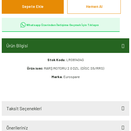
Sepete Ekle
Hemen Al
Whatsapp Üzerinden İletişime Geçmek İçin Tıklayın
Ürün Bilgisi
Stok Kodu:
LR081404G
Ürün ismi:
MARŞ MOTORU 2.0 DZL. (DİSC.S5/RRS)
Marka:
Eurospare
Taksit Seçenekleri
Önerileriniz