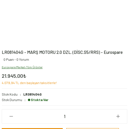
LR081404G - MARŞ MOTORU 2.0 DZL. (DİSC.S5/RRS) - Eurospare
0 Puan - 0 Yorum
Eurospare Markalı Tüm Ürünler
21.945,00₺
4.079,94 TL den başlayan taksitlerle!
Stok Kodu
LR081404G
Stok Durumu
Stokta Var