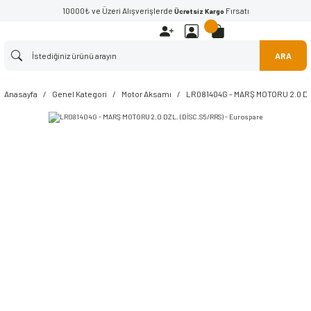
10000₺ ve Üzeri Alışverişlerde
Fırsatı
Ücretsiz Kargo
ARA
Anasayfa
Genel Kategori
Motor Aksamı
LR081404G - MARŞ MOTORU 2.0 DZ