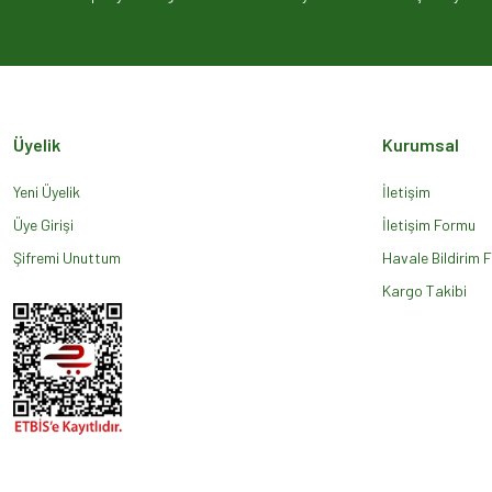
Ürün açıklamasında eksik bilgiler bulunuyor.
Ürün bilgilerinde hatalar bulunuyor.
Ürün fiyatı diğer sitelerden daha pahalı.
Bu ürüne benzer farklı alternatifler olmalı.
Üyelik
Kurumsal
Yeni Üyelik
İletişim
Üye Girişi
İletişim Formu
Şifremi Unuttum
Havale Bildirim 
Kargo Takibi