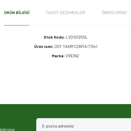
ÜRÜN BILGISI
TAKSIT SEÇENEKLERI
ÖNERILERINIZ
Stok Kodu:
LVQ101250L
Ürün ismi:
ÜST TAKIM CONTA (TD4)
Marka:
V.REİNZ
iz gördüğünüz noktaları öneri formunu kullanarak tarafımıza iletebilirsiniz.
ilirsiniz