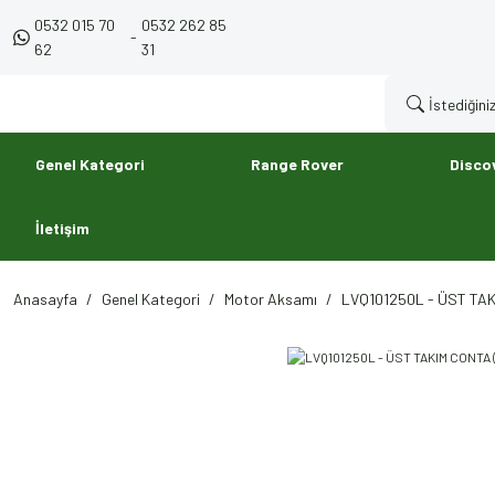
0532 015 70
0532 262 85
-
62
31
Genel Kategori
Range Rover
Disco
İletişim
Anasayfa
Genel Kategori
Motor Aksamı
LVQ101250L - ÜST TAK