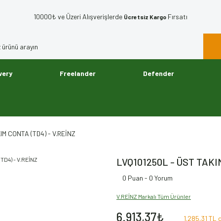
10000₺ ve Üzeri Alışverişlerde
Fırsatı
Ücretsiz Kargo
very
Freelander
Defender
IM CONTA (TD4) - V.REİNZ
LVQ101250L - ÜST TAKI
0 Puan - 0 Yorum
V.REİNZ Markalı Tüm Ürünler
6.913,37₺
1.285,31 TL 