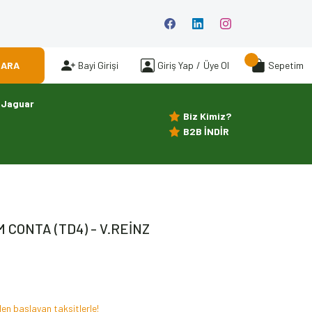
ARA
Bayi Girişi
Giriş Yap
/
Üye Ol
Sepetim
Jaguar
Biz Kimiz?
B2B İNDİR
M CONTA (TD4) - V.REİNZ
den başlayan taksitlerle!