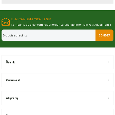
Bu ürünün fiyat bilgisi, resim, ürün açıklamalarında ve diğer konularda
yetersiz gördüğünüz noktaları öneri formunu kullanarak tarafımıza
E-bülten Listemize Katılın
iletebilirsiniz.
Görüş ve önerileriniz için teşekkür ederiz.
Kampanya ve diğer tüm haberlerden yararlanabilmek için kayıt olabilirsiniz
GÖNDER
Ürün resmi kalitesiz, bozuk veya görüntülenemiyor.
Ürün açıklamasında eksik bilgiler bulunuyor.
Ürün bilgilerinde hatalar bulunuyor.
Ürün fiyatı diğer sitelerden daha pahalı.
Üyelik
Bu ürüne benzer farklı alternatifler olmalı.
Kurumsal
Alışveriş
Gönder