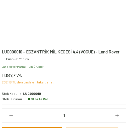
LUC000010 - EGZANTRİK MİL KEÇESİ 4.4 (VOGUE) - Land Rover
0 Puan - 0 Yorum
Land Rover Markalı Tüm Ürünler
1.087,47₺
202,18 TL den başlayan taksitlerle!
Stok Kodu
LUC000010
Stok Durumu
Stokta Var