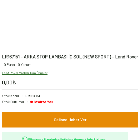
LR167151 - ARKA STOP LAMBASI İÇ SOL (NEW SPORT) - Land Rover
0 Puan - 0 Yorum
Land Rover Markalı Tüm Ürünler
0,00₺
Stok Kodu
LR167151
Stok Durumu
Stokta Yok
Gelince Haber Ver
Whatsapp Üzerinden İletişime Geçmek İçin Tıklayın