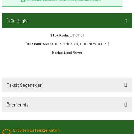
Ürün Bilgisi
Stok Kodu:
LR167151
Ürün ismi:
ARKA STOP LAMBASI İÇ SOL (NEW SPORT)
Marka:
Land Rover
Taksit Seçenekleri
Önerileriniz
Bu ürünün fiyat bilgisi, resim, ürün açıklamalarında ve diğer konularda
yetersiz gördüğünüz noktaları öneri formunu kullanarak tarafımıza
E-bülten Listemize Katılın
iletebilirsiniz.