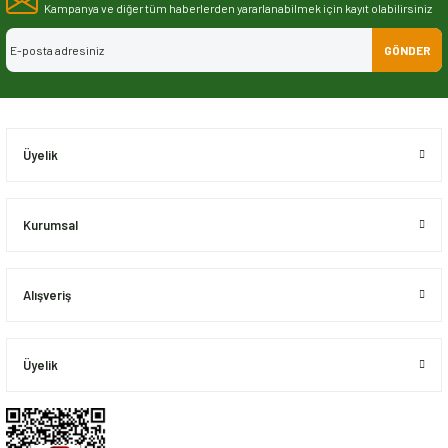
Görüş ve önerileriniz için teşekkür ederiz.
Kampanya ve diğer tüm haberlerden yararlanabilmek için kayıt olabilirsiniz
GÖNDER
Ürün resmi kalitesiz, bozuk veya görüntülenemiyor.
Ürün açıklamasında eksik bilgiler bulunuyor.
Ürün bilgilerinde hatalar bulunuyor.
Ürün fiyatı diğer sitelerden daha pahalı.
Üyelik
Bu ürüne benzer farklı alternatifler olmalı.
Kurumsal
Alışveriş
Gönder
Üyelik